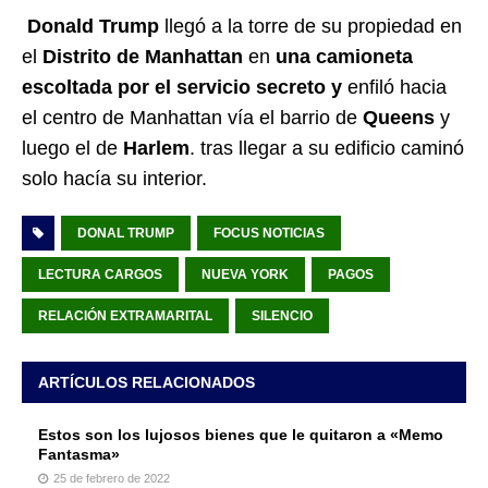
Donald Trump
llegó a la torre de su propiedad en
el
Distrito de Manhattan
en
una camioneta
escoltada por el servicio secreto y
enfiló hacia
el centro de Manhattan vía el barrio de
Queens
y
luego el de
Harlem
. tras llegar a su edificio caminó
solo hacía su interior.
DONAL TRUMP
FOCUS NOTICIAS
LECTURA CARGOS
NUEVA YORK
PAGOS
RELACIÓN EXTRAMARITAL
SILENCIO
ARTÍCULOS RELACIONADOS
Estos son los lujosos bienes que le quitaron a «Memo
Fantasma»
25 de febrero de 2022