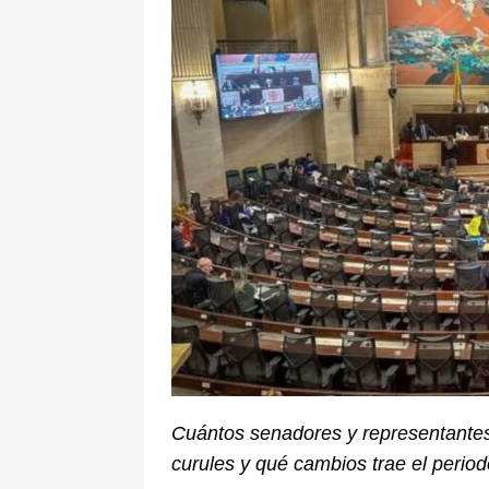
[ 6 de agosto de 2026 ]
La historia
Espriella: tradición, simbolismo y 
ÚLTIMO
Cuántos senadores y representantes 
curules y qué cambios trae el period