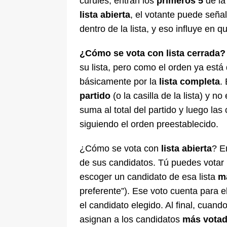
curules, entran los
primeros 5
de la 
lista abierta
, el votante puede seña
dentro de la lista, y eso influye en
¿Cómo se vota con lista cerrada?
su lista, pero como el orden ya está 
básicamente por la
lista completa
.
partido
(o la casilla de la lista) y 
suma al total del partido y luego la
siguiendo el orden preestablecido.
¿Cómo se vota con
lista abierta
? E
de sus candidatos. Tú puedes votar 
escoger un candidato de esa lista
m
preferente”). Ese voto cuenta para e
el candidato elegido. Al final, cuand
asignan a los candidatos
más votad