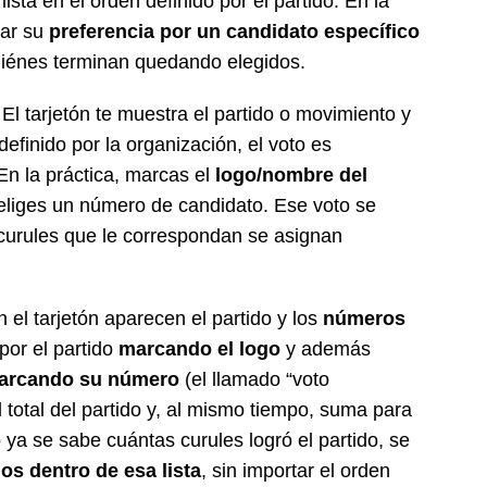
lista en el orden definido por el partido. En la
lar su
preferencia por un candidato específico
 quiénes terminan quedando elegidos.
El tarjetón te muestra el partido o movimiento y
definido por la organización, el voto es
 En la práctica, marcas el
logo/nombre del
no eliges un número de candidato. Ese voto se
s curules que le correspondan se asignan
n el tarjetón aparecen el partido y los
números
por el partido
marcando el logo
y además
arcando su número
(el llamado “voto
l total del partido y, al mismo tiempo, suma para
o ya se sabe cuántas curules logró el partido, se
os dentro de esa lista
, sin importar el orden