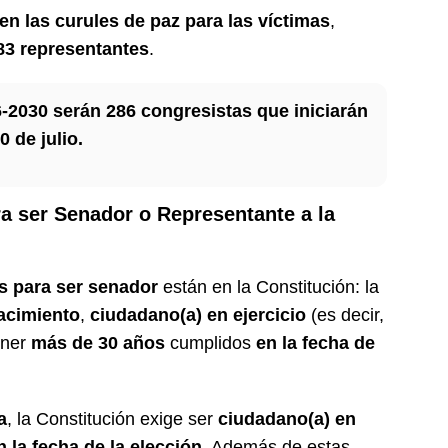
n las curules de paz para las víctimas
,
183 representantes
.
6-2030 serán 286 congresistas que iniciarán
0 de julio.
ra ser Senador o Representante a la
s para ser senador
están en la Constitución: la
acimiento
,
ciudadano(a) en ejercicio
(es decir,
ener
más de 30 años
cumplidos
en la fecha de
a
, la Constitución exige ser
ciudadano(a) en
n la fecha de la elección
. Además de estas