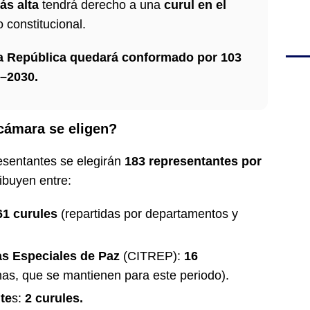
ás alta
tendrá derecho a una
curul en el
 constitucional.
la República quedará conformado por 103
6–2030.
cámara se eligen?
esentantes se elegirán
183 representantes por
ribuyen entre:
61 curules
(repartidas por departamentos y
as Especiales de Paz
(CITREP):
16
imas, que se mantienen para este periodo).
te
s:
2 curules.