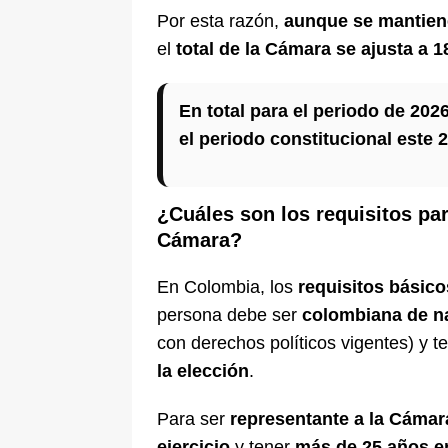
Por esta razón,
aunque se mantiene
el
total de la Cámara se ajusta a 
En total para el periodo de 202
el periodo constitucional este 2
¿Cuáles son los requisitos pa
Cámara?
En Colombia, los
requisitos básico
persona debe ser
colombiana de n
con derechos políticos vigentes) y t
la elección
.
Para ser
representante a la Cámar
ejercicio
y tener
más de 25 años
e