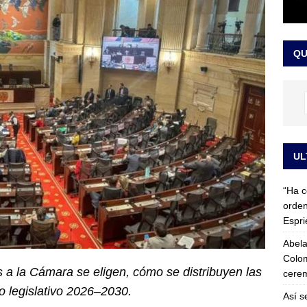
 detrás de la banda presidencial que portará Abelardo De La
el arte de un sastre colombiano reconocido en el mundo
LO
QU
UL
“Ha c
orden
Espri
Abela
Colom
a la Cámara se eligen, cómo se distribuyen las
cerem
o legislativo 2026–2030.
Así s