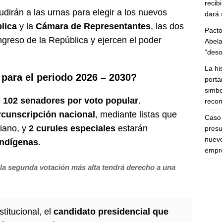
recib
udirán a las urnas para elegir a los nuevos
dará 
lica
y la
Cámara de Representantes
, las dos
Pacto
greso de la República y ejercen el poder
Abela
“deso
La hi
para el periodo 2026 – 2030?
porta
simbo
n
102 senadores por voto popular
.
recon
rcunscripción nacional
, mediante listas que
Caso 
biano, y
2 curules especiales
estarán
presu
nuevo
ndígenas
.
empre
 la segunda votación más alta tendrá derecho a una
titucional, el
candidato presidencial que