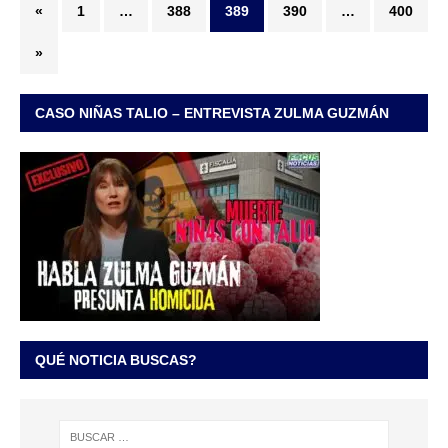
«
1
…
388
389
390
…
400
»
CASO NIÑAS TALIO – ENTREVISTA ZULMA GUZMÁN
QUÉ NOTICIA BUSCAS?