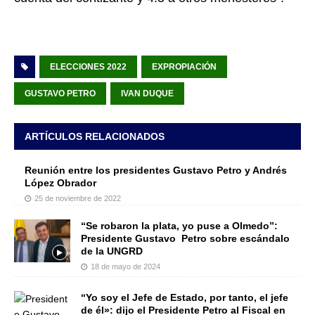
ELECCIONES 2022
EXPROPIACIÓN
GUSTAVO PETRO
IVAN DUQUE
ARTÍCULOS RELACIONADOS
Reunión entre los presidentes Gustavo Petro y Andrés
López Obrador
25 de noviembre de 2022
“Se robaron la plata, yo puse a Olmedo”:
Presidente Gustavo Petro sobre escándalo
de la UNGRD
18 de mayo de 2024
“Yo soy el Jefe de Estado, por tanto, el jefe
de él»: dijo el Presidente Petro al Fiscal en