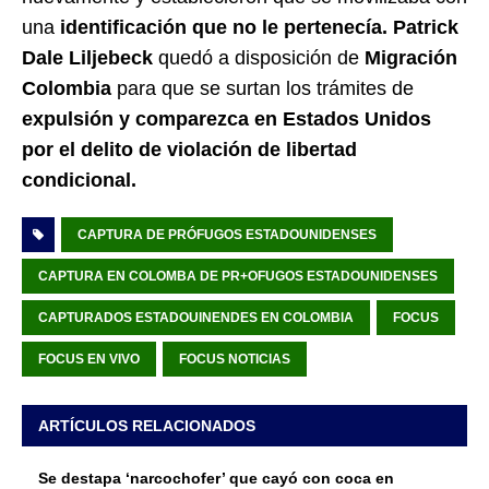
una
identificación que no le pertenecía.
Patrick
Dale Liljebeck
quedó a disposición de
Migración
Colombia
para que se surtan los trámites de
expulsión y comparezca en Estados Unidos
por el delito de violación de libertad
condicional.
CAPTURA DE PRÓFUGOS ESTADOUNIDENSES
CAPTURA EN COLOMBA DE PR+OFUGOS ESTADOUNIDENSES
CAPTURADOS ESTADOUINENDES EN COLOMBIA
FOCUS
FOCUS EN VIVO
FOCUS NOTICIAS
ARTÍCULOS RELACIONADOS
Se destapa ‘narcochofer’ que cayó con coca en