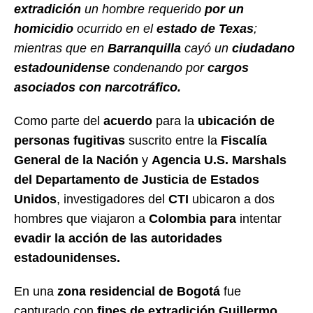
extradición
un hombre requerido
por un
homicidio
ocurrido en el
estado de Texas
;
mientras que en
Barranquilla
cayó un
ciudadano
estadounidense
condenando por
cargos
asociados con narcotráfico.
Como parte del
acuerdo
para la
ubicación de
personas fugitivas
suscrito entre la
Fiscalía
General de la Nación
y
Agencia U.S. Marshals
del Departamento de Justicia de Estados
Unidos
, investigadores del
CTI
ubicaron a dos
hombres que viajaron a
Colombia para
intentar
evadir la acción de las autoridades
estadounidenses.
En una
zona residencial de Bogotá
fue
capturado con
fines de extradición Guillermo