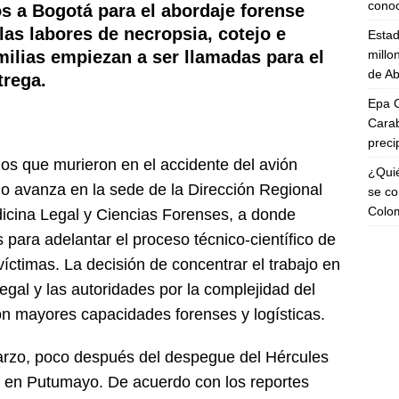
cono
s a Bogotá para el abordaje forense
 las labores de necropsia, cotejo e
Esta
millo
amilias empiezan a ser llamadas para el
de Ab
trega.
Epa C
Carab
preci
dos que murieron en el accidente del avión
¿Quié
 avanza en la sede de la Dirección Regional
se co
Colo
dicina Legal y Ciencias Forenses, a donde
 para adelantar el proceso técnico-científico de
víctimas. La decisión de concentrar el trabajo en
gal y las autoridades por la complejidad del
on mayores capacidades forenses y logísticas.
 marzo, poco después del despegue del Hércules
en Putumayo. De acuerdo con los reportes