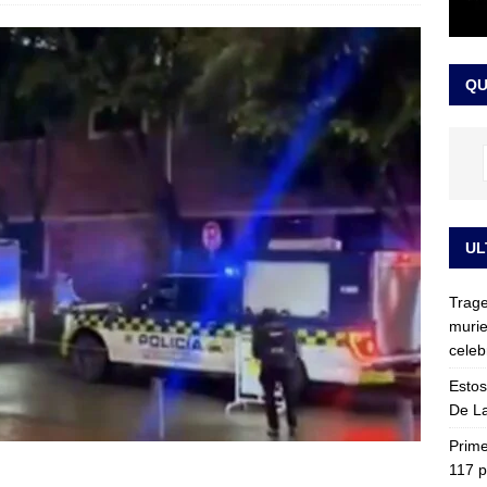
ia fue trasladada de la Escuela de Carabineros a La Picaleña: los
da de Bogotá
JUDICIALES
QU
UL
Trage
murie
celeb
Estos
De La
Prime
117 p