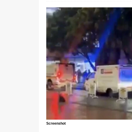
[ 8 de agosto de 2026 ]
Epa Colomb
episodios que precipitaron su sali
Screenshot