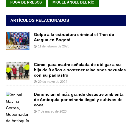
FUGA DE PRESOS
MIGUEL ÁNGEL DEL RÍO
ARTÍCULOS RELACIONADOS
Golpe a la estructura criminal el Tren de
Aragua en Bogotá
11 de febrero de 2025
Cárcel para madre señalada de obligar a su
hija de 9 años a sostener relaciones sexuales
con su padrastro
29 de mayo de 2024
Denuncian el más grande desastre ambiental
de Antioquía por minería ilegal y cultivos de
coca
7 de marzo de 2023