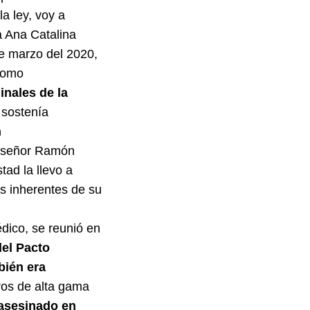
a ley, voy a
a Ana Catalina
e marzo del 2020,
como
inales de la
 sostenía
n
l señor Ramón
ad la llevo a
es inherentes de su
dico, se reunió en
el Pacto
bién era
os de alta gama
asesinado en