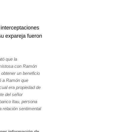
interceptaciones
u expareja fueron
ató que la
amistosa con Ramón
 obtener un beneficio
dió a Ramón que
 cual era propiedad de
e del señor
banco Itau, persona
 relación sentimental
tener información de