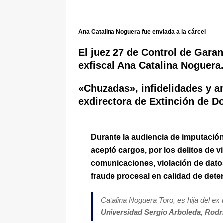
[ 6 de agosto de 2026 ]
La historia
Espriella: tradición, simbolismo y 
Ana Catalina Noguera fue enviada a la cárcel
ÚLTIMO
El juez 27 de Control de Garant
exfiscal Ana Catalina Noguera
«Chuzadas», infidelidades y a
exdirectora de Extinción de D
Durante la audiencia de imputació
aceptó cargos, por los delitos de
vi
comunicaciones, violación de dato
fraude procesal en calidad de dete
Catalina Noguera Toro, es hija del ex 
Universidad Sergio Arboleda, Rodr