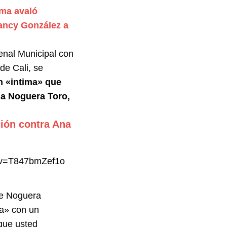
ma avaló
Nancy González a
enal Municipal con
de Cali, se
ón «intima» que
ina Noguera Toro,
ción contra Ana
?v=T847bmZef1o
que Noguera
ma» con un
 que usted