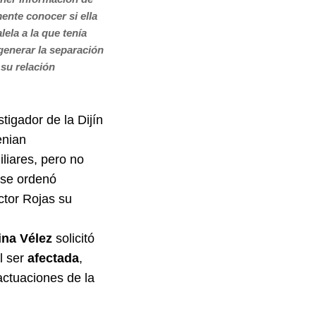
mente conocer si ella
ela a la que tenía
generar la separación
 su relación
tigador de la Dijín
enian
liares, pero no
e se ordenó
ictor Rojas su
ina Vélez
solicitó
 ser
afectada
,
 actuaciones de la