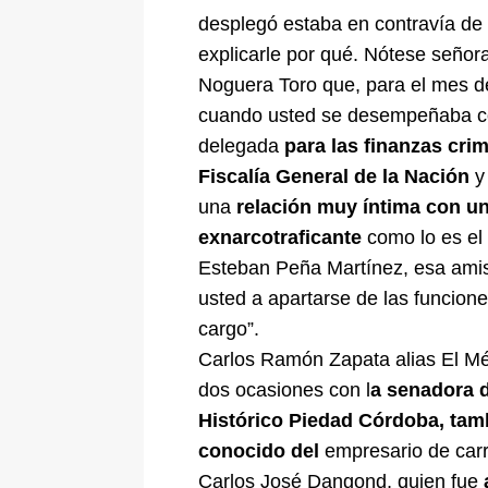
desplegó estaba en contravía de l
explicarle por qué. Nótese señor
Noguera Toro que, para el mes d
cuando usted se desempeñaba 
delegada
para las finanzas crim
Fiscalía General de la Nación
y
una
relación muy íntima con u
exnarcotraficante
como lo es e
Esteban Peña Martínez, esa amist
usted a apartarse de las funcion
cargo”.
Carlos Ramón Zapata alias El Mé
dos ocasiones con l
a senadora d
Histórico Piedad Córdoba, tam
conocido del
empresario de carr
Carlos José Dangond, quien fue