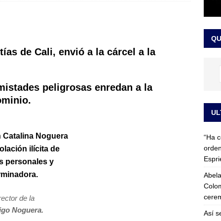
 detrás de la banda presidencial que portará Abelardo De La
el arte de un sastre colombiano reconocido en el mundo
LO
QU
ías de Cali, envió a la cárcel a la
.
mistades peligrosas enredan a la
ominio.
UL
n Catalina Noguera
“Ha c
orden
olación ilícita de
Espri
s personales y
rminadora.
Abela
Colom
cerem
rector de la
igo Noguera.
Así s