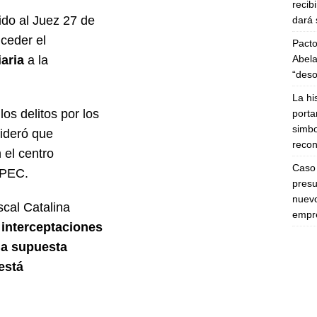
recib
ido al Juez 27 de
dará 
nceder el
Pacto
Abela
aria
a la
“deso
La hi
os delitos por los
porta
simbo
sideró que
recon
 el centro
Caso 
NPEC.
presu
nuevo
iscal Catalina
empre
 interceptaciones
a supuesta
está