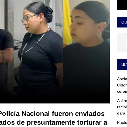
ink: Fiscalía amplía investigación por presunto lavado de activos y
QU
or vinculado al entramado empresarial
JUDICIALES
UL
Abela
Colom
cerem
Así s
recib
Policía Nacional fueron enviados
dará 
lados de presuntamente torturar a
Pacto