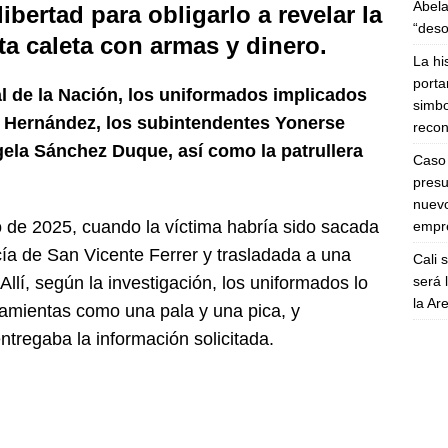
Abela
ibertad para obligarlo a revelar la
“deso
a caleta con armas y dinero.
La hi
porta
l de la Nación, los uniformados implicados
simbo
a Hernández, los subintendentes Yonerse
recon
gela Sánchez Duque, así como la patrullera
Caso 
presu
nuevo
o de 2025, cuando la víctima habría sido sacada
empre
cía de San Vicente Ferrer y trasladada a una
Cali 
será 
Allí, según la investigación, los uniformados lo
la A
ramientas como una pala y una pica, y
tregaba la información solicitada.