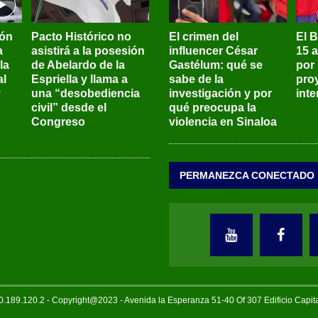
ión
Pacto Histórico no
El crimen del
El 
a
asistirá a la posesión
influencer César
15 
la
de Abelardo de la
Gastélum: qué se
por
al
Espriella y llama a
sabe de la
pro
y
una “desobediencia
investigación y por
int
civil” desde el
qué preocupa la
Congreso
violencia en Sinaloa
PERMANEZCA CONECTADO
189.120.2 - Copyright@2023 - Avenida la Esperanza 51-40 Of 307 Edificio Capi