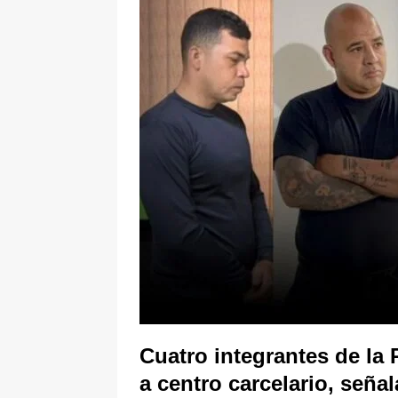
ÚLTIMO
[ 6 de agosto de 2026 ]
Caso Lili P
pone bajo la lupa a nuevo proveed
Cuatro integrantes de la 
a centro carcelario, seña