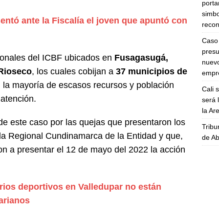
porta
simbo
entó ante la Fiscalía el joven que apuntó con
recon
Caso 
presu
Zonales del ICBF ubicados en
Fusagasugá,
nuevo
Rioseco
, los cuales cobijan a
37 municipios de
empre
 la mayoría de escasos recursos y población
Cali 
 atención.
será 
la A
e este caso por las quejas que presentaron los
Tribu
 la Regional Cundinamarca de la Entidad y que,
de Ab
on a presentar el 12 de mayo del 2022 la acción
ios deportivos en Valledupar no están
arianos