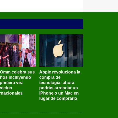
BOmm celebra sus
Apple revoluciona la
años incluyendo
compra de
 primera vez
tecnología: ahora
yectos
podrás arrendar un
ernacionales
iPhone o un Mac en
lugar de comprarlo