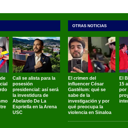
OTRAS NOTICIAS
 de
Cali se alista para la
El crimen del
El 
cial
posesión
influencer César
15 
ardo
presidencial: así será
Gastélum: qué se
por
la investidura de
sabe de la
pro
ismo
Abelardo De La
investigación y por
int
tre
Espriella en la Arena
qué preocupa la
USC
violencia en Sinaloa