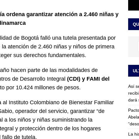
or vinculado al entramado empresarial
JUDICIALES
ía ordena garantizar atención a 2.460 niñas y
sta para la posesión presidencial: así será la investidura de Abelardo
ndinamarca
QU
LO ÚLTIMO
lidad de Bogotá falló una tutela presentada por
 la atención de 2.460 niñas y niños de primera
oteger sus derechos fundamentales.
 año hacen parte de las modalidades de
UL
ros de Desarrollo Integral
(CDI) y FAMI del
Así s
ato por 10.424 millones de pesos.
recib
dará 
na al Instituto Colombiano de Bienestar Familiar
Pacto
abio, operador del servicio, garantizar “de
Abela
l a los niños y niñas suministrando la
“deso
tegral y protección dentro de los hogares
La hi
fallo de tutela.