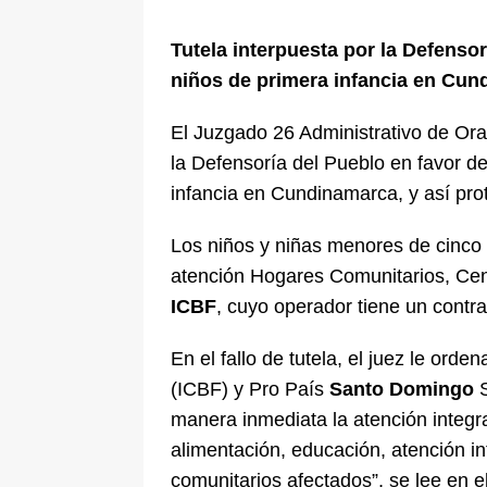
pone bajo la lupa a nuevo proveed
Tutela interpuesta por la Defensor
[ 6 de agosto de 2026 ]
Cali se ali
niños de primera infancia en Cu
De La Espriella en la Arena USC
El Juzgado 26 Administrativo de Ora
la Defensoría del Pueblo en favor de
infancia en Cundinamarca, y así pr
Los niños y niñas menores de cinco
atención Hogares Comunitarios, Cent
ICBF
, cuyo operador tiene un contr
En el fallo de tutela, el juez le orde
(ICBF) y Pro País
Santo Domingo
S
manera inmediata la atención integra
alimentación, educación, atención in
comunitarios afectados”, se lee en el 