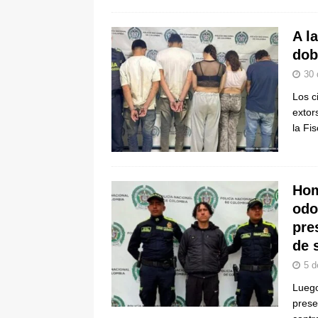
A l
dob
30 
Los c
extor
la Fi
Hom
odo
pre
de 
5 d
Luego
prese