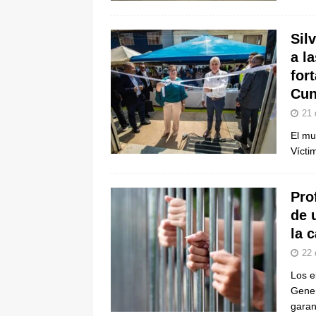
Sil
a l
fort
Cun
21 
El mu
Vícti
Pro
de 
la c
22 
Los e
Gener
garan