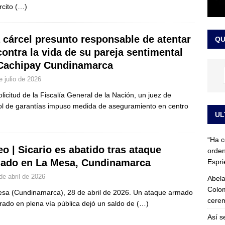
rcito
(…)
 detrás de la banda presidencial que portará Abelardo De La
el arte de un sastre colombiano reconocido en el mundo
LO
a cárcel presunto responsable de atentar
QU
contra la vida de su pareja sentimental
Cachipay Cundinamarca
e julio de 2026
olicitud de la Fiscalía General de la Nación, un juez de
ol de garantías impuso medida de aseguramiento en centro
UL
“Ha c
eo | Sicario es abatido tras ataque
orden
ado en La Mesa, Cundinamarca
Espri
de abril de 2026
Abela
Colom
sa (Cundinamarca), 28 de abril de 2026. Un ataque armado
cerem
trado en plena vía pública dejó un saldo de
(…)
Así s