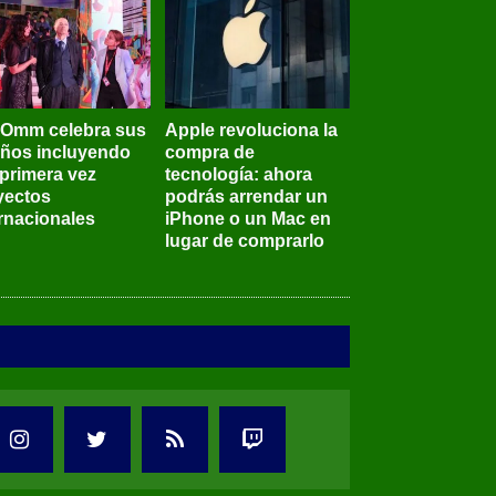
BOmm celebra sus
Apple revoluciona la
años incluyendo
compra de
 primera vez
tecnología: ahora
yectos
podrás arrendar un
ernacionales
iPhone o un Mac en
lugar de comprarlo