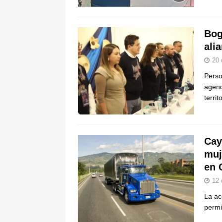
Bog
ali
20 
Perso
agend
terri
Cay
muj
en 
12 
La ac
permi