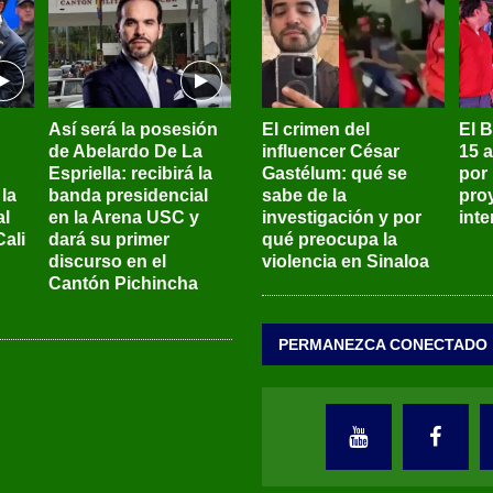
Así será la posesión
El crimen del
El 
de Abelardo De La
influencer César
15 
Espriella: recibirá la
Gastélum: qué se
por
la
banda presidencial
sabe de la
pro
al
en la Arena USC y
investigación y por
int
ali
dará su primer
qué preocupa la
discurso en el
violencia en Sinaloa
Cantón Pichincha
PERMANEZCA CONECTADO