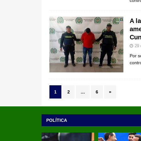
contr
A l
ame
Cun
29 
Por s
contr
1
2
…
6
»
POLÍTICA