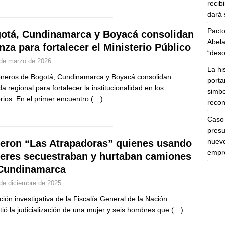
recib
dará 
Pacto
otá, Cundinamarca y Boyacá consolidan
Abela
anza para fortalecer el Ministerio Público
“deso
de marzo de 2026
La hi
neros de Bogotá, Cundinamarca y Boyacá consolidan
porta
a regional para fortalecer la institucionalidad en los
simbo
torios. En el primer encuentro
(…)
recon
Caso 
presu
nuevo
eron “Las Atrapadoras” quienes usando
empre
eres secuestraban y hurtaban camiones
Cundinamarca
de diciembre de 2025
ción investigativa de la Fiscalía General de la Nación
tió la judicialización de una mujer y seis hombres que
(…)