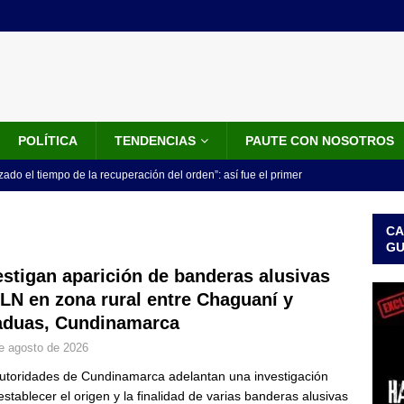
POLÍTICA
TENDENCIAS
PAUTE CON NOSOTROS
do el tiempo de la recuperación del orden”: así fue el primer
lla como presidente de Colombia
JUDICIALES
CA
 la Espriella ya es presidente de Colombia: recibió la banda
G
LO ÚLTIMO
estigan aparición de banderas alusivas
ELN en zona rural entre Chaguaní y
 posesión de Abelardo De La Espriella: recibirá la banda presidencial
duas, Cundinamarca
iscurso en el Cantón Pichincha
LO ÚLTIMO
e agosto de 2026
rico no asistirá a la posesión de Abelardo de la Espriella y llama a
utoridades de Cundinamarca adelantan una investigación
l Congreso
LO ÚLTIMO
establecer el origen y la finalidad de varias banderas alusivas