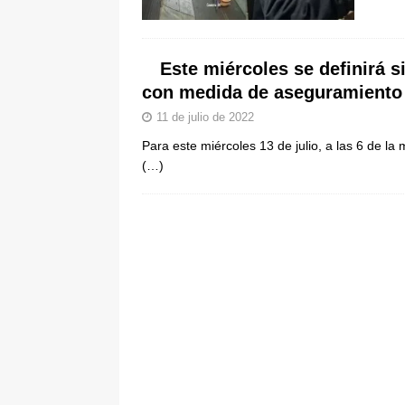
pone bajo la lupa a nuevo proveed
[ 6 de agosto de 2026 ]
Cali se ali
Este miércoles se definirá s
De La Espriella en la Arena USC
con medida de aseguramiento
11 de julio de 2022
Para este miércoles 13 de julio, a las 6 de 
(…)