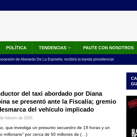
POLÍTICA
TENDENCIAS
PAUTE CON NOSOTROS
 posesión de Abelardo De La Espriella: recibirá la banda presidencial
iscurso en el Cantón Pichincha
LO ÚLTIMO
CA
rico no asistirá a la posesión de Abelardo de la Espriella y llama a
G
l Congreso
LO ÚLTIMO
ductor del taxi abordado por Diana
ina se presentó ante la Fiscalía; gremio
 detrás de la banda presidencial que portará Abelardo De La
desmarca del vehículo implicado
el arte de un sastre colombiano reconocido en el mundo
LO
de febrero de 2026
so, que investiga un presunto secuestro de 19 horas y un
ink: Fiscalía amplía investigación por presunto lavado de activos y
o millonario” por cerca de 50 millones de
(…)