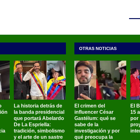
OTRAS NOTICIAS
o
La historia detrás de
El crimen del
El 
sión
la banda presidencial
influencer César
15 
que portará Abelardo
Gastélum: qué se
por
De La Espriella:
sabe de la
pro
ia
tradición, simbolismo
investigación y por
int
y el arte de un sastre
qué preocupa la