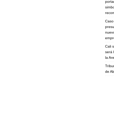
porta
simbo
recon
Caso 
presu
nuevo
empre
Cali 
será 
la A
Tribu
de Ab