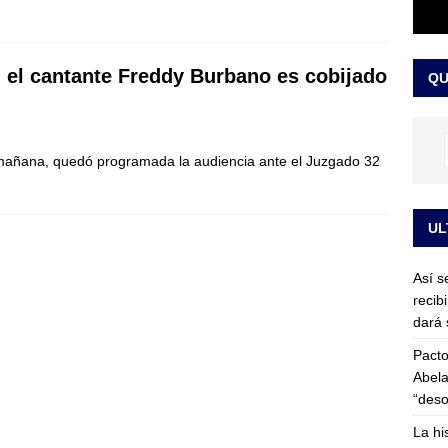
or vinculado al entramado empresarial
JUDICIALES
sta para la posesión presidencial: así será la investidura de Abelardo
i el cantante Freddy Burbano es cobijado
QU
LO ÚLTIMO
la mañana, quedó programada la audiencia ante el Juzgado 32
UL
Así s
recib
dará 
Pacto
Abela
“deso
La hi