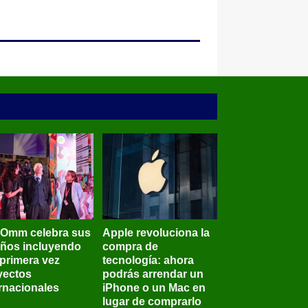
BOmm celebra sus
Apple revoluciona la
años incluyendo
compra de
 primera vez
tecnología: ahora
yectos
podrás arrendar un
ernacionales
iPhone o un Mac en
lugar de comprarlo