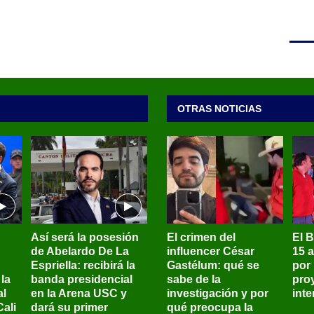
OTRAS NOTICIAS
Así será la posesión
El crimen del
El 
de Abelardo De La
influencer César
15 
Espriella: recibirá la
Gastélum: qué se
por
la
banda presidencial
sabe de la
pro
al
en la Arena USC y
investigación y por
int
ali
dará su primer
qué preocupa la