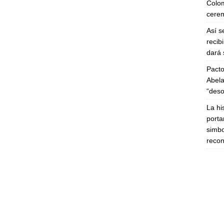
Colom
cerem
Así s
recib
dará 
Pacto
Abela
“deso
La hi
porta
simbo
recon