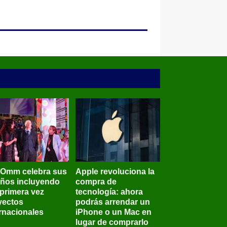
BOmm celebra sus
Apple revoluciona la
años incluyendo
compra de
 primera vez
tecnología: ahora
yectos
podrás arrendar un
ernacionales
iPhone o un Mac en
lugar de comprarlo