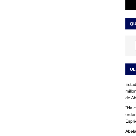
rico no asistirá a la posesión de Abelardo de la Espriella y llama a
l Congreso
LO ÚLTIMO
QU
UL
Esta
millo
de Ab
“Ha c
orden
Espri
Abela