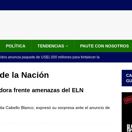
POLÍTICA
TENDENCIAS
PAUTE CON NOSOTROS
idos anuncia paquete de US$1.000 millones para fortalecer la
 de la Espriella
NOTICIAS
de la Nación
CA
do el tiempo de la recuperación del orden”: así fue el primer
G
lla como presidente de Colombia
JUDICIALES
adora frente amenazas del ELN
 la Espriella ya es presidente de Colombia: recibió la banda
ta Cabello Blanco, expresó su sorpresa ante el anuncio de
LO ÚLTIMO
 posesión de Abelardo De La Espriella: recibirá la banda presidencial
iscurso en el Cantón Pichincha
LO ÚLTIMO