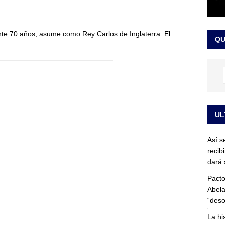
or vinculado al entramado empresarial
JUDICIALES
sta para la posesión presidencial: así será la investidura de Abelardo
ante 70 años, asume como Rey Carlos de Inglaterra. El
QU
LO ÚLTIMO
UL
Así s
recib
dará 
Pacto
Abela
“deso
La hi