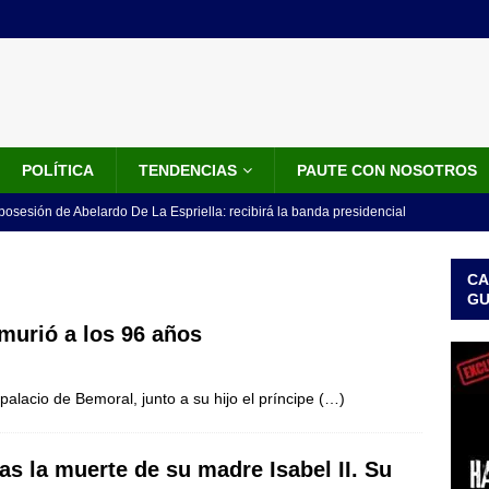
POLÍTICA
TENDENCIAS
PAUTE CON NOSOTROS
 posesión de Abelardo De La Espriella: recibirá la banda presidencial
iscurso en el Cantón Pichincha
LO ÚLTIMO
CA
rico no asistirá a la posesión de Abelardo de la Espriella y llama a
G
l Congreso
LO ÚLTIMO
 murió a los 96 años
 detrás de la banda presidencial que portará Abelardo De La
l palacio de Bemoral, junto a su hijo el príncipe
el arte de un sastre colombiano reconocido en el mundo
(…)
LO
tras la muerte de su madre Isabel II. Su
ink: Fiscalía amplía investigación por presunto lavado de activos y