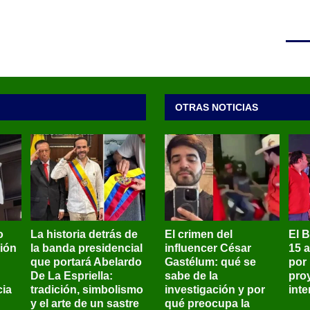
OTRAS NOTICIAS
o
La historia detrás de
El crimen del
El 
sión
la banda presidencial
influencer César
15 
que portará Abelardo
Gastélum: qué se
por
De La Espriella:
sabe de la
pro
ia
tradición, simbolismo
investigación y por
int
y el arte de un sastre
qué preocupa la