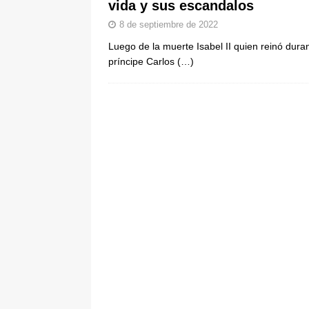
vida y sus escandalos
pone bajo la lupa a nuevo proveed
8 de septiembre de 2022
[ 6 de agosto de 2026 ]
Cali se ali
Luego de la muerte Isabel II quien reinó dur
De La Espriella en la Arena USC
príncipe Carlos
(…)