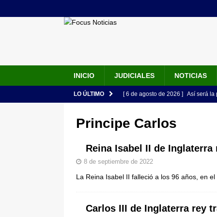
INICIO
JUDICIALES
NOTICIAS
LO ÚLTIMO
[ 6 de agosto de 2026 ]
Así será la
en la Arena USC y dará su primer d
Principe Carlos
[ 6 de agosto de 2026 ]
Pacto Histó
una “desobediencia civil” desde e
Reina Isabel II de Inglaterra
[ 6 de agosto de 2026 ]
La historia
8 de septiembre de 2022
La Reina Isabel II falleció a los 96 años, en e
Espriella: tradición, simbolismo y 
ÚLTIMO
Carlos III de Inglaterra rey 
[ 6 de agosto de 2026 ]
Caso Lili P