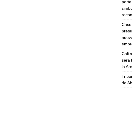
porta
simbo
recon
Caso 
presu
nuevo
empre
Cali 
será 
la A
Tribu
de Ab