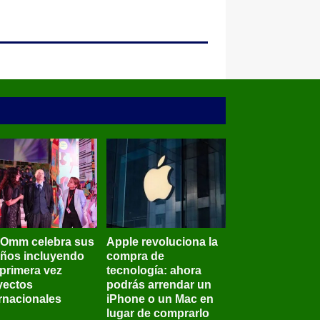
BOmm celebra sus
Apple revoluciona la
años incluyendo
compra de
 primera vez
tecnología: ahora
yectos
podrás arrendar un
ernacionales
iPhone o un Mac en
lugar de comprarlo