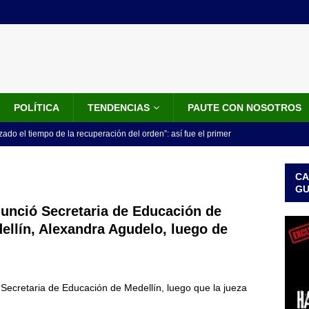
POLÍTICA
TENDENCIAS
PAUTE CON NOSOTROS
do el tiempo de la recuperación del orden”: así fue el primer
lla como presidente de Colombia
JUDICIALES
CA
 la Espriella ya es presidente de Colombia: recibió la banda
G
LO ÚLTIMO
unció Secretaria de Educación de
ellín, Alexandra Agudelo, luego de
 posesión de Abelardo De La Espriella: recibirá la banda presidencial
iscurso en el Cantón Pichincha
LO ÚLTIMO
rico no asistirá a la posesión de Abelardo de la Espriella y llama a
Secretaria de Educación de Medellín, luego que la jueza
l Congreso
LO ÚLTIMO