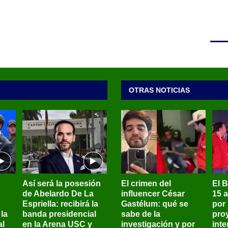
OTRAS NOTICIAS
Así será la posesión
El crimen del
El 
de Abelardo De La
influencer César
15 
Espriella: recibirá la
Gastélum: qué se
por
la
banda presidencial
sabe de la
pro
al
en la Arena USC y
investigación y por
int