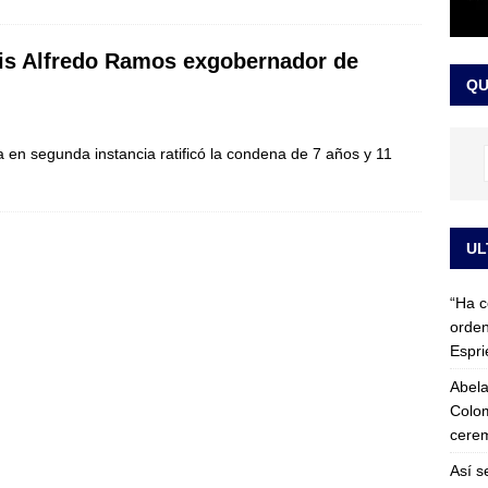
 detrás de la banda presidencial que portará Abelardo De La
uis Alfredo Ramos exgobernador de
el arte de un sastre colombiano reconocido en el mundo
LO
QU
 en segunda instancia ratificó la condena de 7 años y 11
UL
“Ha c
orden
Espri
Abela
Colom
cerem
Así s