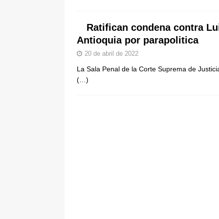
[ 6 de agosto de 2026 ]
La historia
Ratifican condena contra L
Espriella: tradición, simbolismo y 
Antioquia por parapolitica
ÚLTIMO
20 de abril de 2022
La Sala Penal de la Corte Suprema de Justicia
(…)