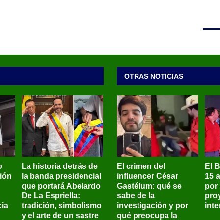
OTRAS NOTICIAS
o
La historia detrás de
El crimen del
El 
sión
la banda presidencial
influencer César
15 
que portará Abelardo
Gastélum: qué se
por
De La Espriella:
sabe de la
pro
ia
tradición, simbolismo
investigación y por
int
y el arte de un sastre
qué preocupa la