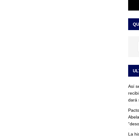
or vinculado al entramado empresarial
JUDICIALES
sta para la posesión presidencial: así será la investidura de Abelardo
QU
LO ÚLTIMO
UL
Así s
recib
dará 
Pacto
Abela
“deso
La hi