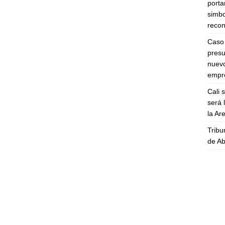
porta
simbo
recon
Caso 
presu
nuevo
empre
Cali 
será 
la A
Tribu
de Ab