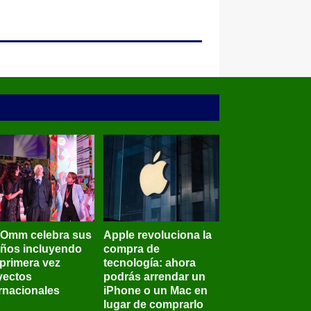
BOmm celebra sus
Apple revoluciona la
años incluyendo
compra de
 primera vez
tecnología: ahora
yectos
podrás arrendar un
ernacionales
iPhone o un Mac en
lugar de comprarlo