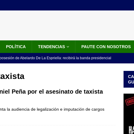
POLÍTICA
TENDENCIAS
PAUTE CON NOSOTROS
 posesión de Abelardo De La Espriella: recibirá la banda presidencial
iscurso en el Cantón Pichincha
LO ÚLTIMO
axista
CA
rico no asistirá a la posesión de Abelardo de la Espriella y llama a
G
l Congreso
LO ÚLTIMO
iel Peña por el asesinato de taxista
 detrás de la banda presidencial que portará Abelardo De La
ta la audiencia de legalización e imputación de cargos
el arte de un sastre colombiano reconocido en el mundo
LO
ink: Fiscalía amplía investigación por presunto lavado de activos y