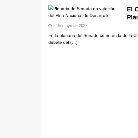
pone bajo la lupa a nuevo proveed
El 
[ 6 de agosto de 2026 ]
Cali se ali
Pla
2 de mayo de 2023
De La Espriella en la Arena USC
En la plenaria del Senado como en la de la 
debate del
(…)