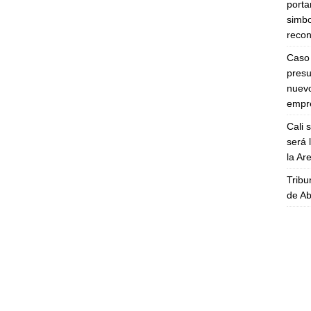
porta
simbo
recon
Caso 
presu
nuevo
empre
Cali 
será 
la A
Tribu
de Ab