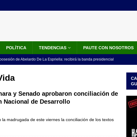
POLÍTICA
TENDENCIAS
PAUTE CON NOSOTROS
 posesión de Abelardo De La Espriella: recibirá la banda presidencial
iscurso en el Cantón Pichincha
LO ÚLTIMO
Vida
CA
rico no asistirá a la posesión de Abelardo de la Espriella y llama a
G
l Congreso
LO ÚLTIMO
ara y Senado aprobaron conciliación de
n Nacional de Desarrollo
 detrás de la banda presidencial que portará Abelardo De La
el arte de un sastre colombiano reconocido en el mundo
LO
a madrugada de este viernes la conciliación de los textos
ink: Fiscalía amplía investigación por presunto lavado de activos y