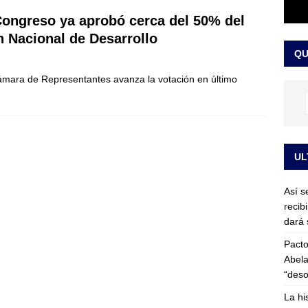
or vinculado al entramado empresarial
JUDICIALES
Congreso ya aprobó cerca del 50% del
sta para la posesión presidencial: así será la investidura de Abelardo
n Nacional de Desarrollo
QU
LO ÚLTIMO
Cámara de Representantes avanza la votación en último
UL
Así s
recib
dará 
Pacto
Abela
“deso
La hi