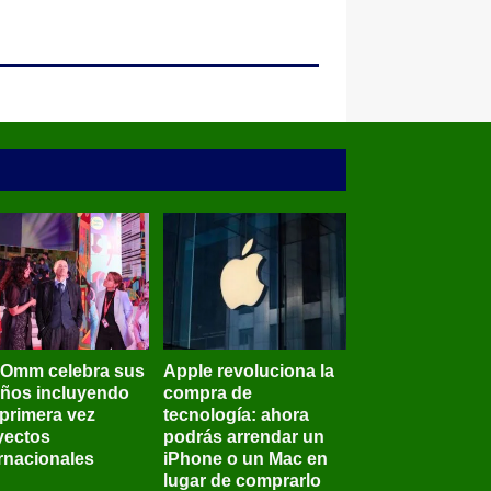
BOmm celebra sus
Apple revoluciona la
años incluyendo
compra de
 primera vez
tecnología: ahora
yectos
podrás arrendar un
ernacionales
iPhone o un Mac en
lugar de comprarlo