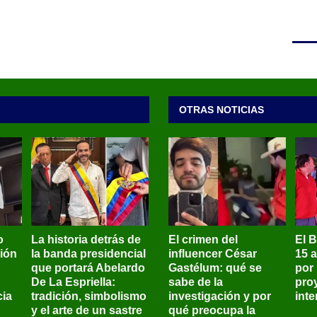
OTRAS NOTICIAS
o
La historia detrás de
El crimen del
El 
sión
la banda presidencial
influencer César
15 
que portará Abelardo
Gastélum: qué se
por
De La Espriella:
sabe de la
pro
ia
tradición, simbolismo
investigación y por
int
y el arte de un sastre
qué preocupa la