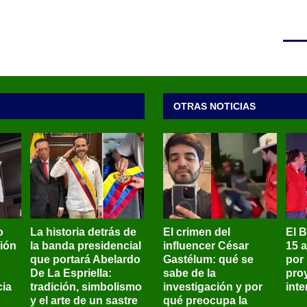
OTRAS NOTICIAS
o
La historia detrás de
El crimen del
El 
sión
la banda presidencial
influencer César
15 
que portará Abelardo
Gastélum: qué se
por
De La Espriella:
sabe de la
pro
ia
tradición, simbolismo
investigación y por
int
y el arte de un sastre
qué preocupa la