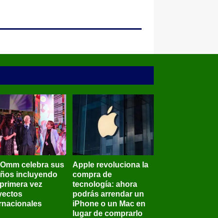
BOmm celebra sus
Apple revoluciona la
años incluyendo
compra de
 primera vez
tecnología: ahora
yectos
podrás arrendar un
ernacionales
iPhone o un Mac en
lugar de comprarlo