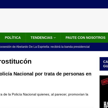
POLÍTICA
TENDENCIAS
PAUTE CON NOSOTROS
 posesión de Abelardo De La Espriella: recibirá la banda presidencial
iscurso en el Cantón Pichincha
LO ÚLTIMO
rostitucón
CA
rico no asistirá a la posesión de Abelardo de la Espriella y llama a
G
l Congreso
LO ÚLTIMO
Policía Nacional por trata de personas en
 detrás de la banda presidencial que portará Abelardo De La
el arte de un sastre colombiano reconocido en el mundo
LO
ra de la Policía Nacional quienes, al parecer, promovían la
ink: Fiscalía amplía investigación por presunto lavado de activos y