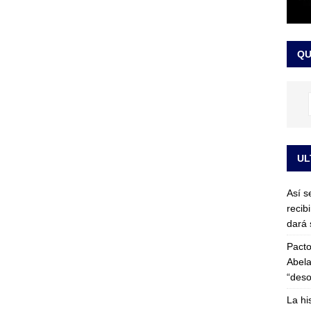
or vinculado al entramado empresarial
JUDICIALES
sta para la posesión presidencial: así será la investidura de Abelardo
QU
LO ÚLTIMO
UL
Así s
recib
dará 
Pacto
Abela
“deso
La hi