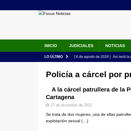
INICIO
JUDICIALES
NOTICIAS
LO ÚLTIMO
[ 6 de agosto de 2026 ]
Así será la
en la Arena USC y dará su primer d
Policía a cárcel por p
[ 6 de agosto de 2026 ]
Pacto Histó
una “desobediencia civil” desde e
A la cárcel patrullera de la 
Cartagena
[ 6 de agosto de 2026 ]
La historia
27 de diciembre de 2022
Espriella: tradición, simbolismo y 
Se trata de dos mujeres, una de ellas patrulle
ÚLTIMO
explotación sexual
(…)
[ 6 de agosto de 2026 ]
Caso Lili P