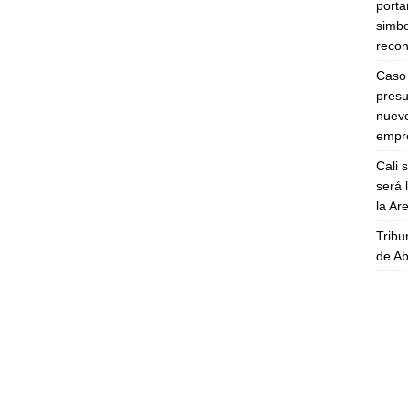
porta
simbo
recon
Caso 
presu
nuevo
empre
Cali 
será 
la A
Tribu
de Ab