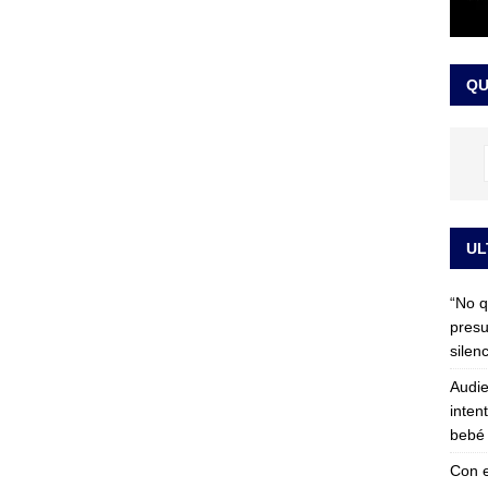
 detrás de la banda presidencial que portará Abelardo De La
el arte de un sastre colombiano reconocido en el mundo
LO
QU
UL
“No q
presu
silen
Audie
inten
bebé 
Con e