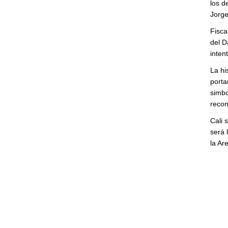
los d
Jorge
Fisca
del D
inten
La hi
porta
simbo
recon
Cali 
será 
la A