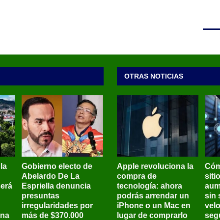
OTRAS NOTICIAS
 la
Gobierno electo de
Apple revoluciona la
Cóm
Abelardo De La
compra de
siti
será
Espriella denuncia
tecnología: ahora
aum
presuntas
podrás arrendar un
sin 
irregularidades por
iPhone o un Mac en
vel
ena
más de $370.000
lugar de comprarlo
seg