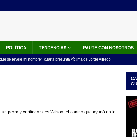
POLÍTICA
TENDENCIAS
PAUTE CON NOSOTROS
que se revele mi nombre”: cuarta presunta víctima de Jorge Alfredo
IALES
CA
iscalía acusó a hombre que habría intentado encubrir el asesinato
G
n accidente de tránsito
JUDICIALES
omunicado tres denunciantes entregan los detalles de porque se
un perro y verifican si es Wilson, el canino que ayudó en la
redo Vargas
JUDICIALES
rdena examen toxicológico a exdirectora del Dapre Angie Rodríguez
enamiento
NOTICIAS