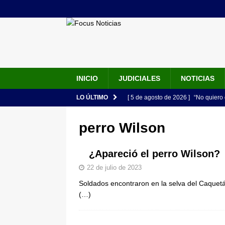
INICIO
JUDICIALES
NOTICIAS
LO ÚLTIMO
[ 5 de agosto de 2026 ]
“No quiero 
Vargas rompe el silencio
JUDIC
perro Wilson
[ 5 de agosto de 2026 ]
Audiencia F
de su esposa y su bebé simulando u
¿Apareció el perro Wilson?
[ 5 de agosto de 2026 ]
Con este c
22 de julio de 2023
Soldados encontraron en la selva del Caquetá 
apartan del juicio contra Jorge Alf
(…)
[ 5 de agosto de 2026 ]
Fiscalía o
tras denuncia de intento de enven