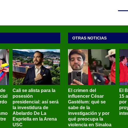
OTRAS NOTICIAS
 de
Cali se alista para la
El crimen del
El 
cial
posesión
influencer César
15 
ardo
presidencial: así será
Gastélum: qué se
por
la investidura de
sabe de la
pro
ismo
Abelardo De La
investigación y por
int
tre
Espriella en la Arena
qué preocupa la
USC
violencia en Sinaloa