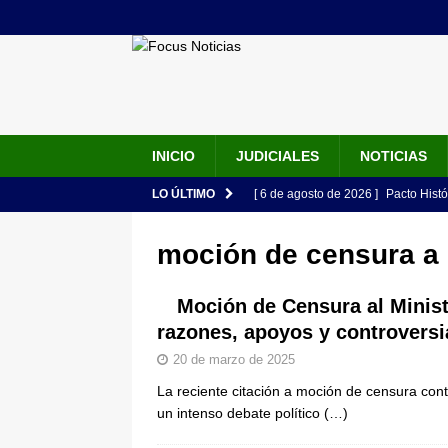
INICIO
JUDICIALES
NOTICIAS
LO ÚLTIMO
[ 6 de agosto de 2026 ]
Pacto Histó
una “desobediencia civil” desde e
moción de censura a 
[ 6 de agosto de 2026 ]
La historia
Espriella: tradición, simbolismo y 
Moción de Censura al Minist
razones, apoyos y controversi
ÚLTIMO
20 de marzo de 2025
[ 6 de agosto de 2026 ]
Caso Lili P
La reciente citación a moción de censura cont
pone bajo la lupa a nuevo proveed
un intenso debate político
(…)
[ 6 de agosto de 2026 ]
Cali se ali