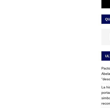
LO ÚLTIMO
ega medida cautelar sobre la posesión de Abelardo de la Espriella
QU
UL
Pacto
Abela
“deso
La hi
porta
simbo
recon