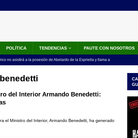
POLÍTICA
TENDENCIAS
PAUTE CON NOSOTROS
rico no asistirá a la posesión de Abelardo de la Espriella y llama a
l Congreso
LO ÚLTIMO
benedetti
CA
 detrás de la banda presidencial que portará Abelardo De La
G
el arte de un sastre colombiano reconocido en el mundo
LO
ro del Interior Armando Benedetti:
as
ink: Fiscalía amplía investigación por presunto lavado de activos y
ra el Ministro del Interior, Armando Benedetti, ha generado
or vinculado al entramado empresarial
JUDICIALES
sta para la posesión presidencial: así será la investidura de Abelardo