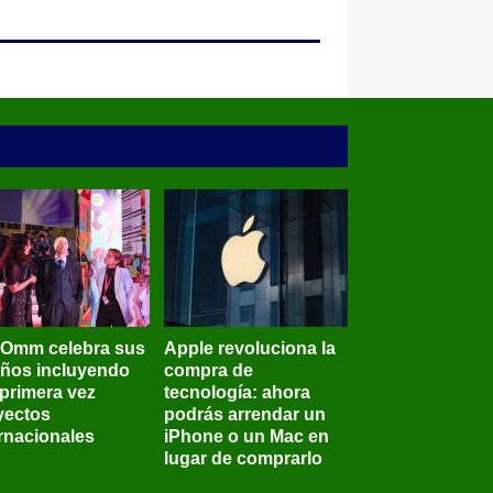
BOmm celebra sus
Apple revoluciona la
años incluyendo
compra de
 primera vez
tecnología: ahora
yectos
podrás arrendar un
ernacionales
iPhone o un Mac en
lugar de comprarlo