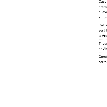
Caso 
presu
nuevo
empre
Cali 
será 
la A
Tribu
de Ab
Comba
corre