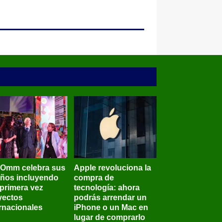
BOmm celebra sus
Apple revoluciona la
años incluyendo
compra de
 primera vez
tecnología: ahora
yectos
podrás arrendar un
ernacionales
iPhone o un Mac en
lugar de comprarlo