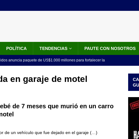
POLÍTICA
TENDENCIAS
PAUTE CON NOSOTROS
idos anuncia paquete de US$1.000 millones para fortalecer la
 de la Espriella
LO ÚLTIMO
a en garaje de motel
CA
do el tiempo de la recuperación del orden”: así fue el primer
G
lla como presidente de Colombia
JUDICIALES
 la Espriella ya es presidente de Colombia: recibió la banda
bebé de 7 meses que murió en un carro
motel
LO ÚLTIMO
 posesión de Abelardo De La Espriella: recibirá la banda presidencial
ior de un vehículo que fue dejado en el garaje
(…)
iscurso en el Cantón Pichincha
LO ÚLTIMO