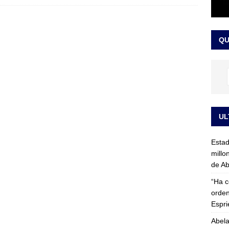
rico no asistirá a la posesión de Abelardo de la Espriella y llama a
l Congreso
LO ÚLTIMO
QU
UL
Esta
millo
de Ab
“Ha c
orden
Espri
Abela