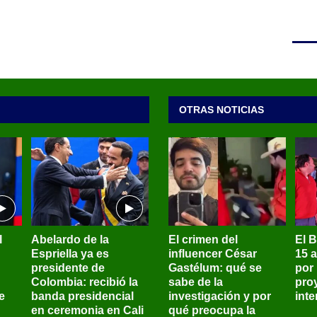
OTRAS NOTICIAS
l
Abelardo de la
El crimen del
El 
Espriella ya es
influencer César
15 
presidente de
Gastélum: qué se
por
Colombia: recibió la
sabe de la
pro
e
banda presidencial
investigación y por
int
en ceremonia en Cali
qué preocupa la