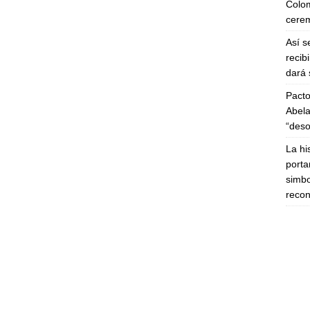
Colom
cerem
Así s
recib
dará 
Pacto
Abela
“deso
La hi
porta
simbo
recon