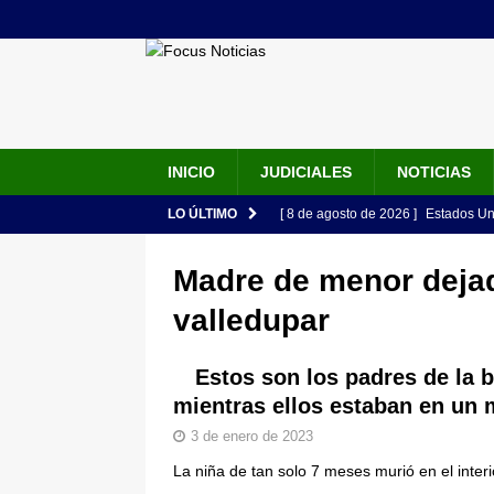
INICIO
JUDICIALES
NOTICIAS
LO ÚLTIMO
[ 8 de agosto de 2026 ]
Estados Un
seguridad del Gobierno de Abelardo
Madre de menor dejad
[ 7 de agosto de 2026 ]
“Ha comenza
valledupar
discurso de Abelardo de la Esprie
[ 7 de agosto de 2026 ]
Abelardo de
Estos son los padres de la 
mientras ellos estaban en un 
presidencial en ceremonia en Cali
3 de enero de 2023
[ 6 de agosto de 2026 ]
Así será la
La niña de tan solo 7 meses murió en el inter
en la Arena USC y dará su primer d