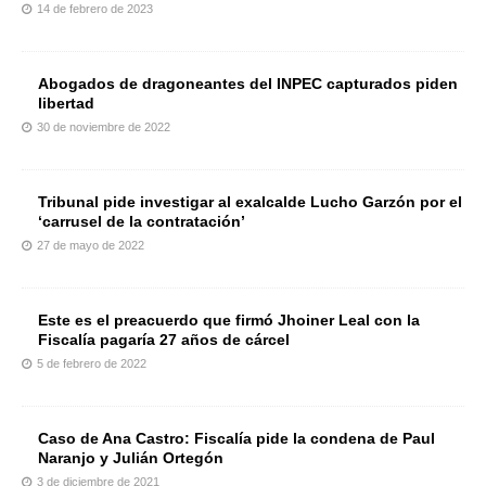
14 de febrero de 2023
Abogados de dragoneantes del INPEC capturados piden
libertad
30 de noviembre de 2022
Tribunal pide investigar al exalcalde Lucho Garzón por el
‘carrusel de la contratación’
27 de mayo de 2022
Este es el preacuerdo que firmó Jhoiner Leal con la
Fiscalía pagaría 27 años de cárcel
5 de febrero de 2022
Caso de Ana Castro: Fiscalía pide la condena de Paul
Naranjo y Julián Ortegón
3 de diciembre de 2021