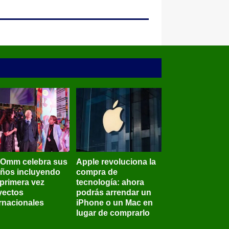
BOmm celebra sus
Apple revoluciona la
años incluyendo
compra de
 primera vez
tecnología: ahora
yectos
podrás arrendar un
ernacionales
iPhone o un Mac en
lugar de comprarlo