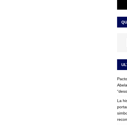
LO ÚLTIMO
ega medida cautelar sobre la posesión de Abelardo de la Espriella
QU
UL
Pacto
Abela
“deso
La hi
porta
simbo
recon