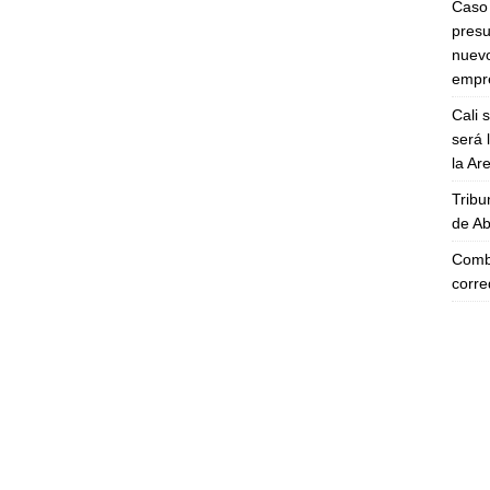
Caso 
presu
nuevo
empre
Cali 
será 
la A
Tribu
de Ab
Comba
corre