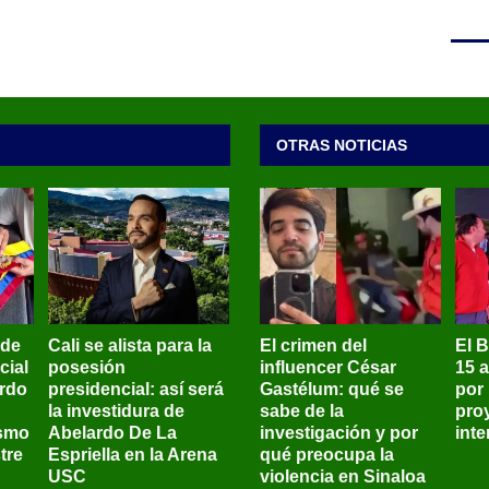
OTRAS NOTICIAS
 de
Cali se alista para la
El crimen del
El 
cial
posesión
influencer César
15 
ardo
presidencial: así será
Gastélum: qué se
por
la investidura de
sabe de la
pro
ismo
Abelardo De La
investigación y por
int
tre
Espriella en la Arena
qué preocupa la
USC
violencia en Sinaloa