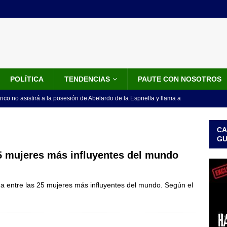
POLÍTICA
TENDENCIAS
PAUTE CON NOSOTROS
rico no asistirá a la posesión de Abelardo de la Espriella y llama a
l Congreso
LO ÚLTIMO
CA
 detrás de la banda presidencial que portará Abelardo De La
G
el arte de un sastre colombiano reconocido en el mundo
LO
25 mujeres más influyentes del mundo
a entre las 25 mujeres más influyentes del mundo. Según el
ink: Fiscalía amplía investigación por presunto lavado de activos y
or vinculado al entramado empresarial
JUDICIALES
sta para la posesión presidencial: así será la investidura de Abelardo