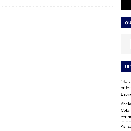
 detrás de la banda presidencial que portará Abelardo De La
el arte de un sastre colombiano reconocido en el mundo
LO
QU
UL
“Ha c
orden
Espri
Abela
Colom
cerem
Así s