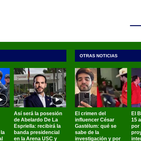
OTRAS NOTICIAS
Así será la posesión
El crimen del
El 
de Abelardo De La
influencer César
15 
Espriella: recibirá la
Gastélum: qué se
por
la
banda presidencial
sabe de la
pro
al
en la Arena USC y
investigación y por
int