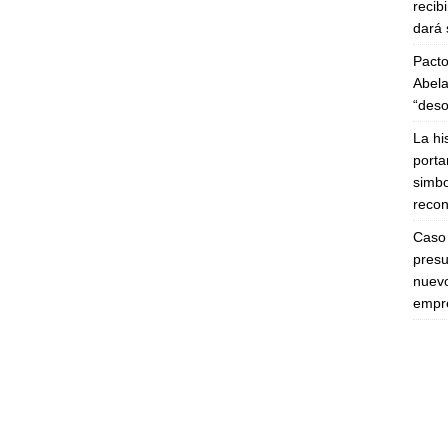
recib
dará 
Pacto
Abela
“deso
La hi
porta
simbo
recon
Caso 
presu
nuevo
empre