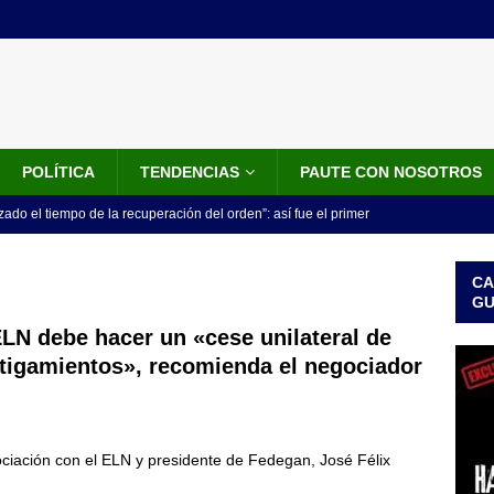
POLÍTICA
TENDENCIAS
PAUTE CON NOSOTROS
do el tiempo de la recuperación del orden”: así fue el primer
lla como presidente de Colombia
JUDICIALES
CA
 la Espriella ya es presidente de Colombia: recibió la banda
G
LO ÚLTIMO
ELN debe hacer un «cese unilateral de
tigamientos», recomienda el negociador
 posesión de Abelardo De La Espriella: recibirá la banda presidencial
iscurso en el Cantón Pichincha
LO ÚLTIMO
rico no asistirá a la posesión de Abelardo de la Espriella y llama a
ciación con el ELN y presidente de Fedegan, José Félix
l Congreso
LO ÚLTIMO