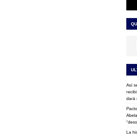
or vinculado al entramado empresarial
JUDICIALES
sta para la posesión presidencial: así será la investidura de Abelardo
QU
LO ÚLTIMO
UL
Así s
recib
dará 
Pacto
Abela
“deso
La hi