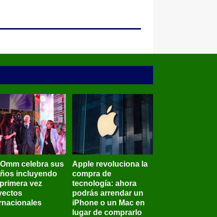
BOmm celebra sus
Apple revoluciona la
años incluyendo
compra de
 primera vez
tecnología: ahora
yectos
podrás arrendar un
ernacionales
iPhone o un Mac en
lugar de comprarlo