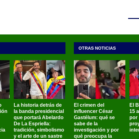
OTRAS NOTICIAS
o
La historia detrás de
El crimen del
El 
sión
la banda presidencial
influencer César
15 
que portará Abelardo
Gastélum: qué se
por
De La Espriella:
sabe de la
pro
ia
tradición, simbolismo
investigación y por
int
y el arte de un sastre
qué preocupa la