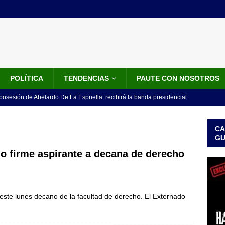
POLÍTICA
TENDENCIAS
PAUTE CON NOSOTROS
 posesión de Abelardo De La Espriella: recibirá la banda presidencial
iscurso en el Cantón Pichincha
LO ÚLTIMO
CA
rico no asistirá a la posesión de Abelardo de la Espriella y llama a
G
l Congreso
LO ÚLTIMO
o firme aspirante a decana de derecho
 detrás de la banda presidencial que portará Abelardo De La
el arte de un sastre colombiano reconocido en el mundo
LO
este lunes decano de la facultad de derecho. El Externado
ink: Fiscalía amplía investigación por presunto lavado de activos y