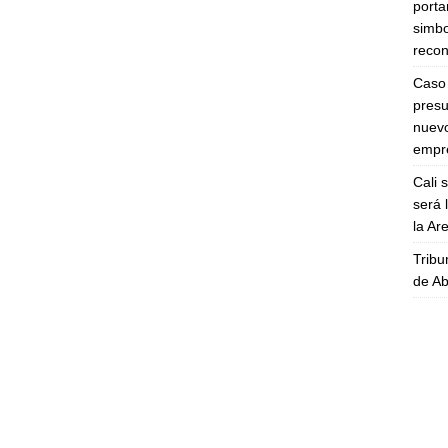
porta
simbo
recon
Caso 
presu
nuevo
empre
Cali 
será 
la A
Tribu
de Ab