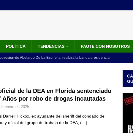
POLÍTICA
TENDENCIAS
PAUTE CON NOSOTROS
 posesión de Abelardo De La Espriella: recibirá la banda presidencial
iscurso en el Cantón Pichincha
LO ÚLTIMO
CA
rico no asistirá a la posesión de Abelardo de la Espriella y llama a
G
l Congreso
LO ÚLTIMO
oficial de la DEA en Florida sentenciado
7 Años por robo de drogas incautadas
 detrás de la banda presidencial que portará Abelardo De La
de enero de 2025
el arte de un sastre colombiano reconocido en el mundo
LO
 Darrell Hickox, ex ayudante del sheriff del condado de
u y oficial del grupo de trabajo de la DEA,
(…)
ink: Fiscalía amplía investigación por presunto lavado de activos y