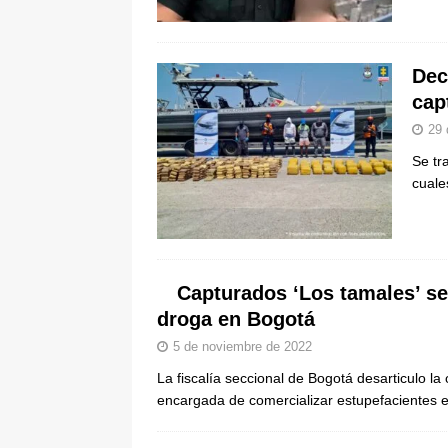
pone bajo la lupa a nuevo proveed
[ 6 de agosto de 2026 ]
Cali se ali
Dec
De La Espriella en la Arena USC
cap
29 
Se tr
cuale
Capturados ‘Los tamales’ s
droga en Bogotá
5 de noviembre de 2022
La fiscalía seccional de Bogotá desarticulo la
encargada de comercializar estupefacientes 