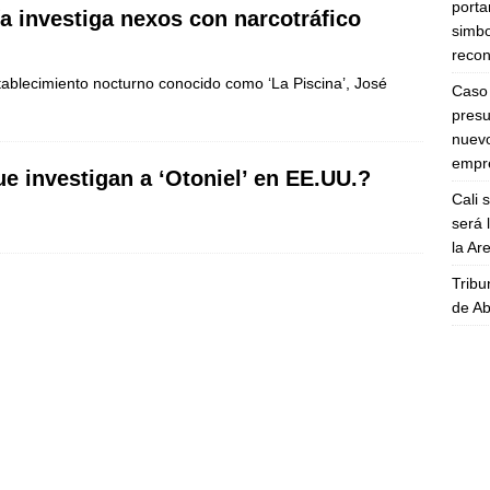
porta
lía investiga nexos con narcotráfico
simbo
recon
stablecimiento nocturno conocido como ‘La Piscina’, José
Caso 
presu
nuevo
empre
ue investigan a ‘Otoniel’ en EE.UU.?
Cali 
será 
la A
Tribu
de Ab