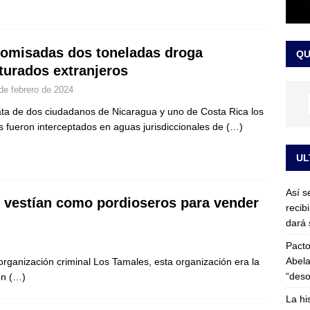
or vinculado al entramado empresarial
JUDICIALES
sta para la posesión presidencial: así será la investidura de Abelardo
omisadas dos toneladas droga
QU
LO ÚLTIMO
turados extranjeros
de febrero de 2024
ata de dos ciudadanos de Nicaragua y uno de Costa Rica los
s fueron interceptados en aguas jurisdiccionales de
(…)
UL
Así s
e vestían como pordioseros para vender
recib
dará 
Pacto
Abela
 organización criminal Los Tamales, esta organización era la
“deso
en
(…)
La hi