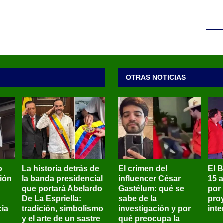
OTRAS NOTICIAS
o
La historia detrás de
El crimen del
El 
sión
la banda presidencial
influencer César
15 
que portará Abelardo
Gastélum: qué se
por
De La Espriella:
sabe de la
pro
ia
tradición, simbolismo
investigación y por
int
y el arte de un sastre
qué preocupa la