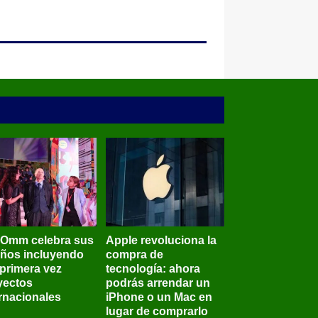
BOmm celebra sus
Apple revoluciona la
años incluyendo
compra de
 primera vez
tecnología: ahora
yectos
podrás arrendar un
ernacionales
iPhone o un Mac en
lugar de comprarlo