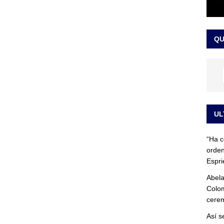
 detrás de la banda presidencial que portará Abelardo De La
el arte de un sastre colombiano reconocido en el mundo
LO
QU
UL
“Ha c
orden
Espri
Abela
Colom
cerem
Así s