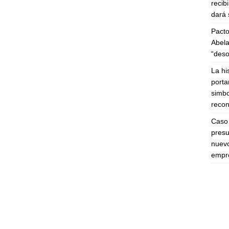
recib
dará 
Pacto
Abela
“deso
La hi
porta
simbo
recon
Caso 
presu
nuevo
empre