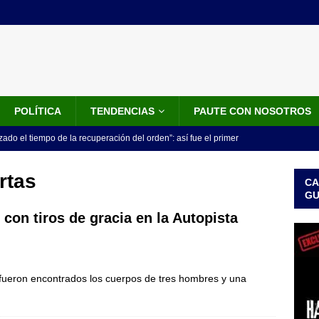
POLÍTICA
TENDENCIAS
PAUTE CON NOSOTROS
do el tiempo de la recuperación del orden”: así fue el primer
lla como presidente de Colombia
JUDICIALES
rtas
CA
 la Espriella ya es presidente de Colombia: recibió la banda
G
LO ÚLTIMO
con tiros de gracia en la Autopista
 posesión de Abelardo De La Espriella: recibirá la banda presidencial
iscurso en el Cantón Pichincha
LO ÚLTIMO
 fueron encontrados los cuerpos de tres hombres y una
rico no asistirá a la posesión de Abelardo de la Espriella y llama a
l Congreso
LO ÚLTIMO