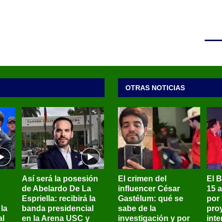
OTRAS NOTICIAS
Así será la posesión
El crimen del
El 
de Abelardo De La
influencer César
15 
Espriella: recibirá la
Gastélum: qué se
por
la
banda presidencial
sabe de la
pro
al
en la Arena USC y
investigación y por
int