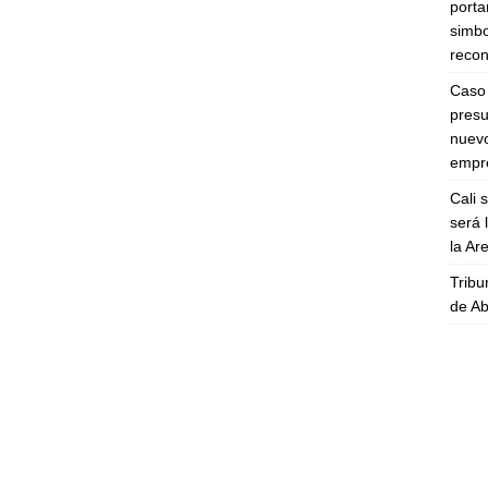
porta
simbo
recon
Caso 
presu
nuevo
empre
Cali 
será 
la A
Tribu
de Ab