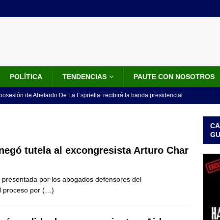
POLÍTICA
TENDENCIAS
PAUTE CON NOSOTROS
 posesión de Abelardo De La Espriella: recibirá la banda presidencial
iscurso en el Cantón Pichincha
LO ÚLTIMO
CA
rico no asistirá a la posesión de Abelardo de la Espriella y llama a
G
l Congreso
LO ÚLTIMO
egó tutela al excongresista Arturo Char
 detrás de la banda presidencial que portará Abelardo De La
a presentada por los abogados defensores del
el arte de un sastre colombiano reconocido en el mundo
LO
l proceso por
(…)
ink: Fiscalía amplía investigación por presunto lavado de activos y