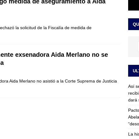
gó medida de aseguramiento a Aida
or vinculado al entramado empresarial
JUDICIALES
sta para la posesión presidencial: así será la investidura de Abelardo
QU
LO ÚLTIMO
echazó la solicitud de la Fiscalía de medida de
nte exsenadora Aida Merlano no se
ma
UL
ora Aida Merlano no asistió a la Corte Suprema de Justicia
Así s
recib
dará 
Pacto
Abela
“deso
La hi