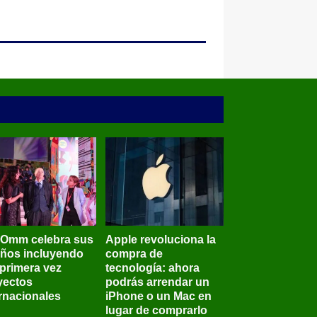
BOmm celebra sus
Apple revoluciona la
años incluyendo
compra de
 primera vez
tecnología: ahora
yectos
podrás arrendar un
ernacionales
iPhone o un Mac en
lugar de comprarlo