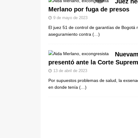
Juez ne
pone bajo la lupa a nuevo proveed
Merlano por fuga de presos
[ 6 de agosto de 2026 ]
Cali se ali
9 de mayo de 2023
De La Espriella en la Arena USC
El juez 51 de control de garantías de Bogotá r
aseguramiento contra
(…)
Nuevame
presentó ante la Corte Supre
13 de abril de 2023
Por supuestos problemas de salud, la exsenad
en donde tenía
(…)