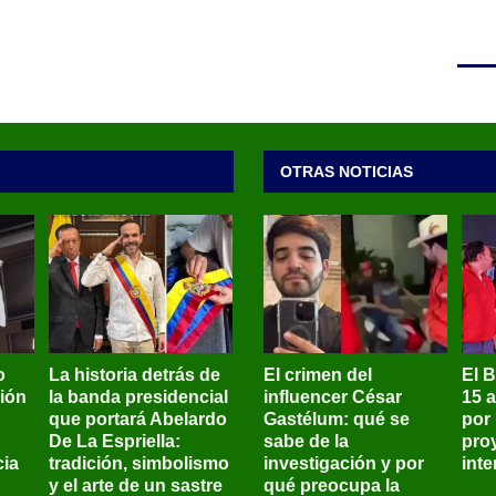
OTRAS NOTICIAS
o
La historia detrás de
El crimen del
El 
sión
la banda presidencial
influencer César
15 
que portará Abelardo
Gastélum: qué se
por
De La Espriella:
sabe de la
pro
ia
tradición, simbolismo
investigación y por
int
y el arte de un sastre
qué preocupa la