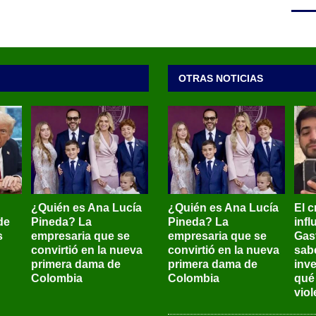
OTRAS NOTICIAS
¿Quién es Ana Lucía
¿Quién es Ana Lucía
El c
de
Pineda? La
Pineda? La
inf
s
empresaria que se
empresaria que se
Gas
convirtió en la nueva
convirtió en la nueva
sab
primera dama de
primera dama de
inve
Colombia
Colombia
qué
viol