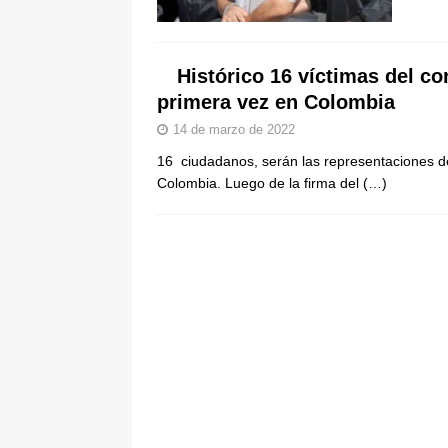
[ 8 de agosto de 2026 ]
Epa Colomb
episodios que precipitaron su sali
Histórico 16 víctimas del c
primera vez en Colombia
14 de marzo de 2022
16 ciudadanos, serán las representaciones de
Colombia. Luego de la firma del
(…)