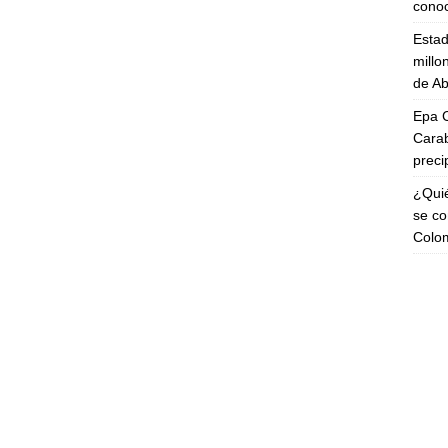
cono
Esta
millo
de Ab
Epa C
Carab
preci
¿Quié
se co
Colo