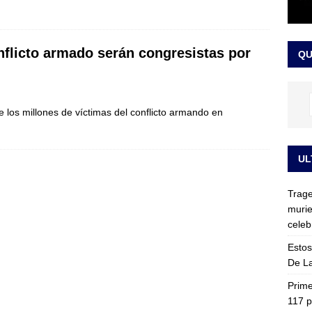
ia fue trasladada de la Escuela de Carabineros a La Picaleña: los
da de Bogotá
JUDICIALES
onflicto armado serán congresistas por
QU
 los millones de víctimas del conflicto armando en
UL
Trage
murie
celeb
Estos
De La
Prime
117 p