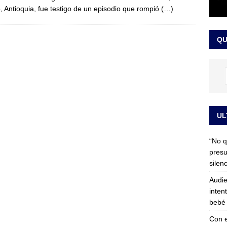
, Antioquia, fue testigo de un episodio que rompió
(…)
 detrás de la banda presidencial que portará Abelardo De La
el arte de un sastre colombiano reconocido en el mundo
LO
QU
UL
“No q
presu
silen
Audie
inten
bebé 
Con e