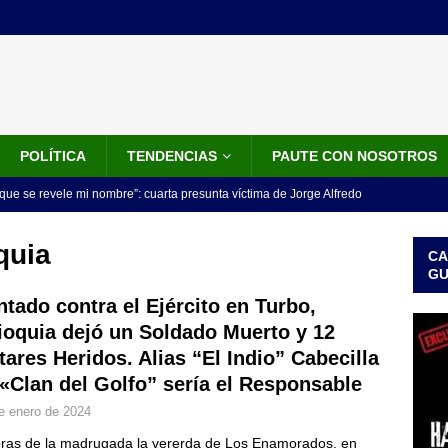
POLÍTICA
TENDENCIAS
PAUTE CON NOSOTROS
que se revele mi nombre”: cuarta presunta víctima de Jorge Alfredo
IALES
quia
CA
iscalía acusó a hombre que habría intentado encubrir el asesinato
G
n accidente de tránsito
JUDICIALES
ntado contra el Ejército en Turbo,
ioquia dejó un Soldado Muerto y 12
omunicado tres denunciantes entregan los detalles de porque se
itares Heridos. Alias “El Indio” Cabecilla
redo Vargas
JUDICIALES
 «Clan del Golfo” sería el Responsable
rdena examen toxicológico a exdirectora del Dapre Angie Rodríguez
e enero de 2024
enamiento
NOTICIAS
ras de la madrugada la vererda de Los Enamorados, en