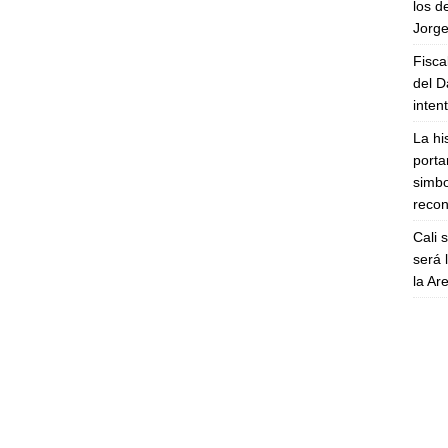
los d
Jorge
Fisca
del D
inten
La hi
porta
simbo
recon
Cali 
será 
la A