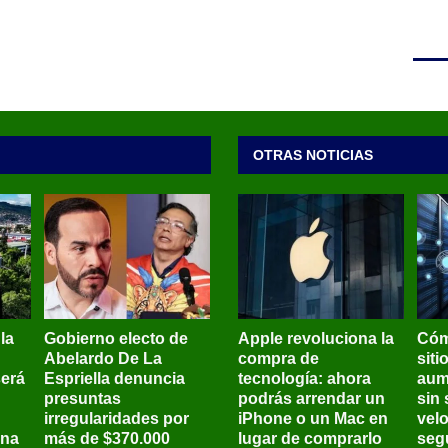
OTRAS NOTICIAS
 la
Gobierno electo de
Apple revoluciona la
Cóm
Abelardo De La
compra de
siti
será
Espriella denuncia
tecnología: ahora
aum
presuntas
podrás arrendar un
sin 
irregularidades por
iPhone o un Mac en
vel
ena
más de $370.000
lugar de comprarlo
seg