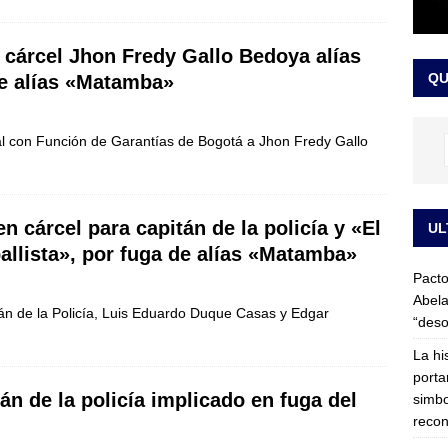
LO ÚLTIMO
ega medida cautelar sobre la posesión de Abelardo de la Espriella
a cárcel Jhon Fredy Gallo Bedoya alías
QU
de alías «Matamba»
pal con Función de Garantías de Bogotá a Jhon Fredy Gallo
en cárcel para capitán de la policía y «El
UL
allista», por fuga de alías «Matamba»
Pacto
Abela
pitán de la Policía, Luis Eduardo Duque Casas y Edgar
“deso
La hi
porta
án de la policía implicado en fuga del
simbo
recon