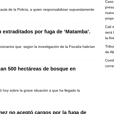
Caso 
presu
Gaula de la Policía, a quien responsabilizan supuestamente
nuevo
empre
Cali 
 extraditados por fuga de ‘Matamba’.
será 
la A
Tribu
ionarios que según la investigación de la Fiscalía habrían
de Ab
Comba
corre
stan 500 hectáreas de bosque en
ó hoy sobre la grave situación a que ha llegado la
ez no aceptó cargos por la fuga de