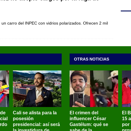
n un carro del INPEC con vidrios polarizados. Ofrecen 2 mil
OTRAS NOTICIAS
 de
Cali se alista para la
El crimen del
El 
cial
posesión
influencer César
15 
ardo
presidencial: así será
Gastélum: qué se
por
la investidura de
sabe de la
pro