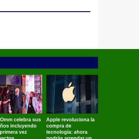
BOmm celebra sus
Apple revoluciona la
años incluyendo
compra de
 primera vez
tecnología: ahora
yectos
podrás arrendar un