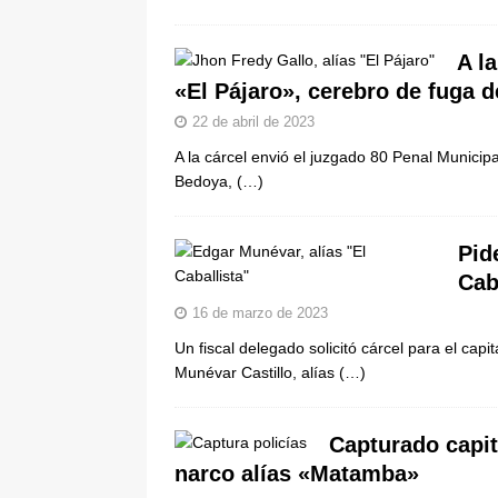
De La Espriella en la Arena USC
[ 6 de agosto de 2026 ]
Tribunal ni
A l
«El Pájaro», cerebro de fuga 
en Cali
JUDICIALES
22 de abril de 2023
A la cárcel envió el juzgado 80 Penal Munici
Bedoya,
(…)
Pid
Cab
16 de marzo de 2023
Un fiscal delegado solicitó cárcel para el ca
Munévar Castillo, alías
(…)
Capturado capit
narco alías «Matamba»