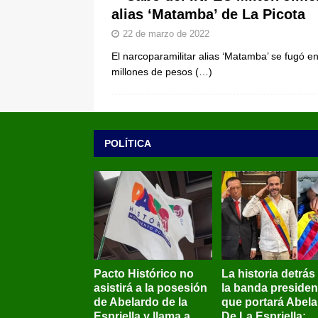
alias ‘Matamba’ de La Picota
22 de marzo de 2022
El narcoparamilitar alias ‘Matamba’ se fugó e
millones de pesos
(…)
POLÍTICA
Pacto Histórico no
La historia detrás
asistirá a la posesión
la banda presiden
de Abelardo de la
que portará Abel
Espriella y llama a
De La Espriella: