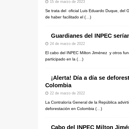
15 de marzo de 2023
Se trata del oficial Luis Eduardo Duque, del 
de haber facilitado el
(…)
Guardianes del INPEC serían
24 de marzo de 2022
El cabo del INPEC Milton Jiménez y otros func
participado en la
(…)
¡Alerta! Día a día se defore
Colombia
22 de marzo de 2022
La Contraloría General de la República advirti
deforestación en Colombia
(…)
Cabo del INPEC Milton Jimén