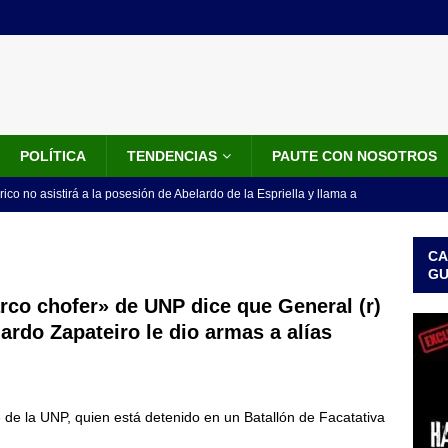
POLÍTICA
TENDENCIAS
PAUTE CON NOSOTROS
rico no asistirá a la posesión de Abelardo de la Espriella y llama a
l Congreso
LO ÚLTIMO
CA
 detrás de la banda presidencial que portará Abelardo De La
G
el arte de un sastre colombiano reconocido en el mundo
LO
rco chofer» de UNP dice que General (r)
ardo Zapateiro le dio armas a alías
ink: Fiscalía amplía investigación por presunto lavado de activos y
or vinculado al entramado empresarial
JUDICIALES
de la UNP, quien está detenido en un Batallón de Facatativa
sta para la posesión presidencial: así será la investidura de Abelardo