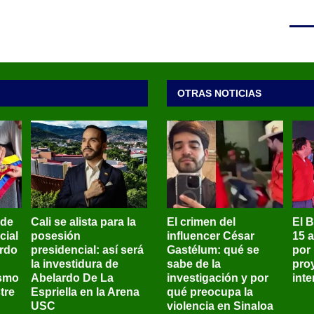
OTRAS NOTICIAS
 de
Cali se alista para la
El crimen del
El 
cial
posesión
influencer César
15 
ardo
presidencial: así será
Gastélum: qué se
por
la investidura de
sabe de la
pro
ismo
Abelardo De La
investigación y por
int
tre
Espriella en la Arena
qué preocupa la
USC
violencia en Sinaloa