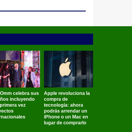
BOmm celebra sus
Apple revoluciona la
años incluyendo
compra de
 primera vez
tecnología: ahora
yectos
podrás arrendar un
ernacionales
iPhone o un Mac en
lugar de comprarlo