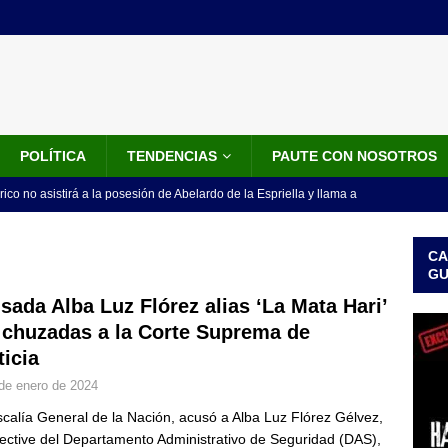
POLÍTICA
TENDENCIAS
PAUTE CON NOSOTROS
rico no asistirá a la posesión de Abelardo de la Espriella y llama a
l Congreso
LO ÚLTIMO
CA
 detrás de la banda presidencial que portará Abelardo De La
G
el arte de un sastre colombiano reconocido en el mundo
LO
sada Alba Luz Flórez alias ‘La Mata Hari’
 chuzadas a la Corte Suprema de
ticia
ink: Fiscalía amplía investigación por presunto lavado de activos y
de enero de 2024
or vinculado al entramado empresarial
JUDICIALES
scalía General de la Nación, acusó a Alba Luz Flórez Gélvez,
sta para la posesión presidencial: así será la investidura de Abelardo
ective del Departamento Administrativo de Seguridad (DAS),