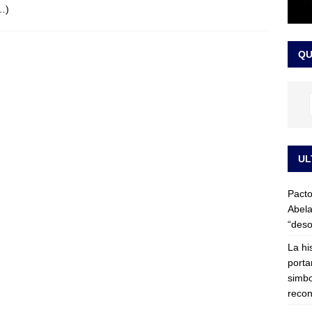
…)
LO ÚLTIMO
ega medida cautelar sobre la posesión de Abelardo de la Espriella
QU
UL
Pacto
Abela
“deso
La hi
porta
simbo
recon