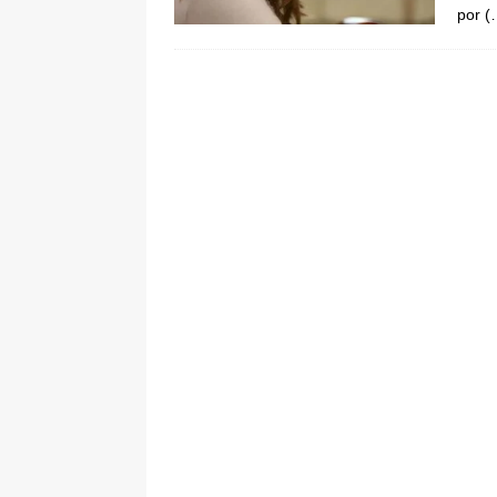
por
(
De La Espriella en la Arena USC
[ 6 de agosto de 2026 ]
Tribunal ni
en Cali
JUDICIALES