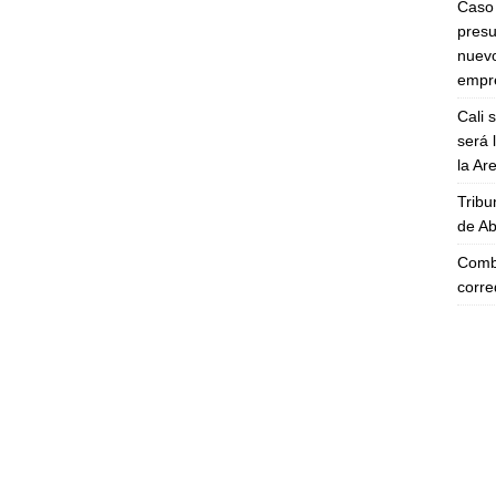
Caso 
presu
nuevo
empre
Cali 
será 
la A
Tribu
de Ab
Comba
corre