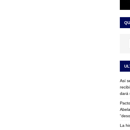
or vinculado al entramado empresarial
JUDICIALES
sta para la posesión presidencial: así será la investidura de Abelardo
QU
LO ÚLTIMO
UL
Así s
recib
dará 
Pacto
Abela
“deso
La hi