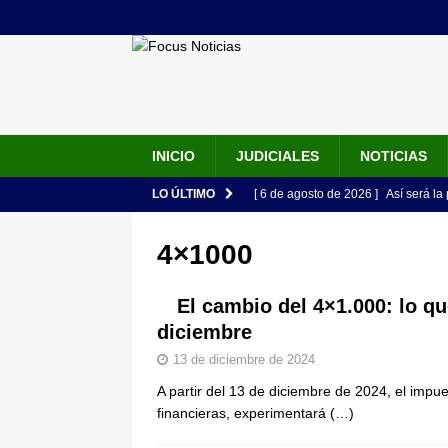
INICIO
JUDICIALES
NOTICIAS
LO ÚLTIMO
[ 6 de agosto de 2026 ]
Así será la
en la Arena USC y dará su primer d
4×1000
[ 6 de agosto de 2026 ]
Pacto Histó
una “desobediencia civil” desde e
El cambio del 4×1.000: lo qu
diciembre
[ 6 de agosto de 2026 ]
La historia
13 de diciembre de 2024
Espriella: tradición, simbolismo y 
A partir del 13 de diciembre de 2024, el impu
ÚLTIMO
financieras, experimentará
(…)
[ 6 de agosto de 2026 ]
Caso Lili P