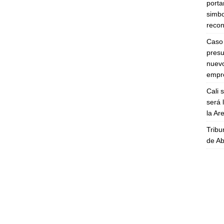
porta
simbo
recon
Caso 
presu
nuevo
empre
Cali 
será 
la A
Tribu
de Ab