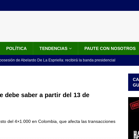
POLÍTICA
TENDENCIAS
PAUTE CON NOSOTROS
 posesión de Abelardo De La Espriella: recibirá la banda presidencial
iscurso en el Cantón Pichincha
LO ÚLTIMO
CA
rico no asistirá a la posesión de Abelardo de la Espriella y llama a
G
l Congreso
LO ÚLTIMO
e debe saber a partir del 13 de
 detrás de la banda presidencial que portará Abelardo De La
el arte de un sastre colombiano reconocido en el mundo
LO
esto del 4×1.000 en Colombia, que afecta las transacciones
ink: Fiscalía amplía investigación por presunto lavado de activos y