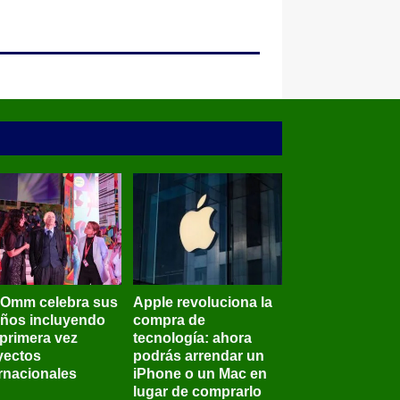
BOmm celebra sus
Apple revoluciona la
años incluyendo
compra de
 primera vez
tecnología: ahora
yectos
podrás arrendar un
ernacionales
iPhone o un Mac en
lugar de comprarlo