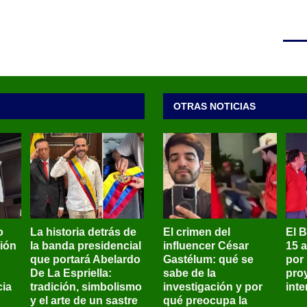
OTRAS NOTICIAS
o
La historia detrás de
El crimen del
El 
sión
la banda presidencial
influencer César
15 
que portará Abelardo
Gastélum: qué se
por
De La Espriella:
sabe de la
pro
ia
tradición, simbolismo
investigación y por
int
y el arte de un sastre
qué preocupa la