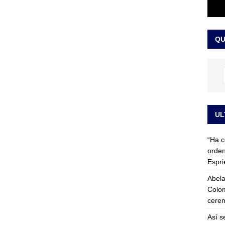
 detrás de la banda presidencial que portará Abelardo De La
el arte de un sastre colombiano reconocido en el mundo
LO
QU
UL
“Ha c
orden
Espri
Abela
Colom
cerem
Así s