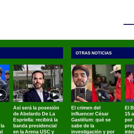
OTRAS NOTICIAS
Así será la posesión
El crimen del
El 
de Abelardo De La
influencer César
15 
Espriella: recibirá la
Gastélum: qué se
por
la
banda presidencial
sabe de la
pro
al
en la Arena USC y
investigación y por
int