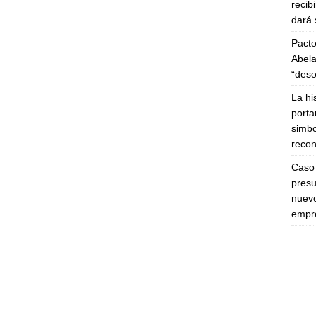
recib
dará 
Pacto
Abela
“deso
La hi
porta
simbo
recon
Caso 
presu
nuevo
empre