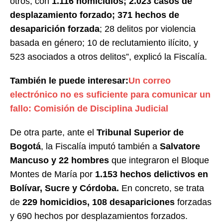
otros, con
1.116 homicidios; 2.023 casos de
desplazamiento forzado; 371 hechos de
desaparición forzada
; 28 delitos por violencia
basada en género; 10 de reclutamiento ilícito, y
523 asociados a otros delitos”, explicó la Fiscalía.
También le puede interesar:
Un correo
electrónico no es suficiente para comunicar un
fallo: Comisión de Disciplina Judicial
De otra parte, ante el
Tribunal Superior de
Bogotá
, la Fiscalía imputó también a
Salvatore
Mancuso y 22 hombres
que integraron el Bloque
Montes de María por
1.153 hechos delictivos en
Bolívar, Sucre y Córdoba.
En concreto, se trata
de
229 homicidios, 108 desapariciones
forzadas
y 690 hechos por desplazamientos forzados.