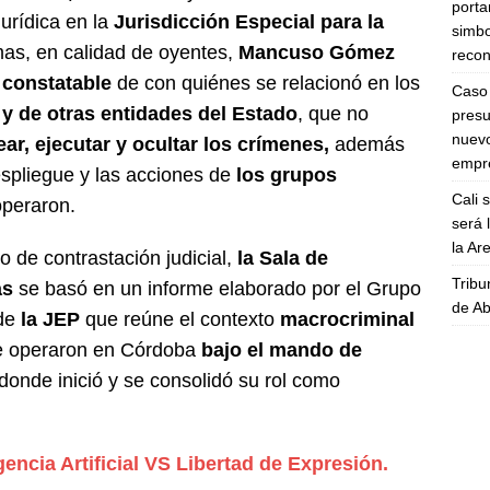
porta
urídica en la
Jurisdicción Especial para la
simbo
imas, en calidad de oyentes,
Mancuso Gómez
recon
 constatable
de con quiénes se relacionó en los
Caso 
 y de otras entidades del Estado
, que no
presu
nuevo
ear, ejecutar y ocultar los crímenes,
además
empre
despliegue y las acciones de
los grupos
Cali 
operaron.
será 
la A
 de contrastación judicial,
la Sala de
Tribu
as
se basó en un informe elaborado por el Grupo
de Ab
de
la JEP
que reúne el contexto
macrocriminal
 operaron en Córdoba
bajo el mando de
onde inició y se consolidó su rol como
igencia Artificial VS Libertad de Expresión.