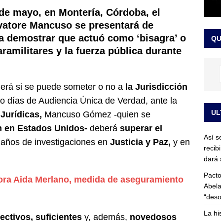
or vinculado al entramado empresarial
JUDICIALES
 de mayo, en Montería, Córdoba, el
vatore Mancuso se presentará de
sta para la posesión presidencial: así será la investidura de Abelardo
ra demostrar que actuó como ‘bisagra’ o
QU
LO ÚLTIMO
ramilitares y la fuerza pública durante
derá si se puede someter o no a
la Jurisdicción
o días de Audiencia Única de Verdad, ante la
UL
Jurídicas,
Mancuso Gómez -quien se
n en Estados Unidos-
deberá
superar el
Así s
años de investigaciones en
Justicia y Paz,
y en
recib
dará 
Pacto
ora Aida Merlano, medida de aseguramiento
Abela
“deso
La hi
ectivos, suficientes
y, además,
novedosos