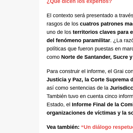
¿Qué dicen los expertos?
El contexto será presentado a través
rasgos de los
cuatros patrones ma
uno de los
territorios claves para
del fenómeno paramilitar
. ¿La raz
políticas que fueron puestas en marc
como
Norte de Santander, Sucre y
Para construir el informe, el Grai co
Justicia y Paz, la Corte Suprema d
así como sentencias de la
Jurisdicc
También tuvo en cuenta cinco infor
Estado, el
Informe Final de la Com
organizaciones de víctimas y la so
Vea también:
“Un diálogo respetuo