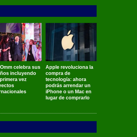
BOmm celebra sus
Apple revoluciona la
años incluyendo
compra de
 primera vez
tecnología: ahora
yectos
podrás arrendar un
ernacionales
iPhone o un Mac en
lugar de comprarlo