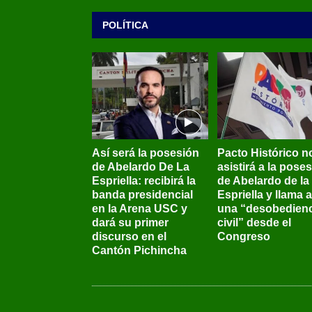
POLÍTICA
Así será la posesión
Pacto Histórico n
de Abelardo De La
asistirá a la pose
Espriella: recibirá la
de Abelardo de la
banda presidencial
Espriella y llama a
en la Arena USC y
una “desobedienc
dará su primer
civil” desde el
discurso en el
Congreso
Cantón Pichincha