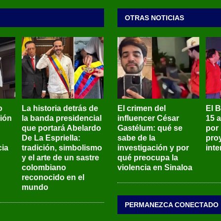
OTRAS NOTICIAS
o
La historia detrás de
El crimen del
El 
sión
la banda presidencial
influencer César
15 
que portará Abelardo
Gastélum: qué se
por
De La Espriella:
sabe de la
pro
ia
tradición, simbolismo
investigación y por
int
y el arte de un sastre
qué preocupa la
colombiano
violencia en Sinaloa
reconocido en el
mundo
PERMANEZCA CONECTADO