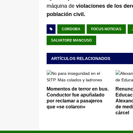
máquina de
violaciones de los d
población civil.
CORDOBA
FOCUS NOTICIAS
SALVATORE MANCUSO
ARTÍCULOS RELACIONADOS
Momentos de terror en bus.
Renunci
Conductor fue apuñalado
Educaci
por reclamar a pasajeros
Alexand
que «se colaron»
de medi
cárcel