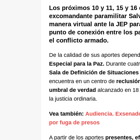
pone bajo la lupa a nuevo proveed
Los próximos 10 y 11, 15 y 16
excomandante paramilitar Sal
[ 6 de agosto de 2026 ]
Cali se ali
manera virtual ante la JEP pa
De La Espriella en la Arena USC
punto de conexión entre los pa
el conflicto armado.
De la calidad de sus aportes depen
Especial para la Paz.
Durante cuatr
Sala de Definición de Situaciones 
encuentra en un centro de
reclusió
umbral de verdad
alcanzado en 18 
la justicia ordinaria.
Vea también:
Audiencia. Exsenad
por fuga de presos
A partir de los aportes
presentes, ef