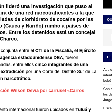
ón lideró una investigación que puso al
ura de una red narcotraficantes a la que
sta para la posesión presidencial: así será la investidura de Abelardo
eladas de clorhidrato de cocaína por las
QU
LO ÚLTIMO
o (Cauca y Nariño) rumbo a países de
s. Entre los detenidos está un concejal
 Charco.
 conjunta entre el
CTI de la Fiscalía, el Ejército
UL
a agencia estadounidense DEA
, fueron
adas, entre ellos
cinco integrantes de una
Audie
extradición
por una Corte del Distrito Sur de La
inten
n narcotráfico.
bebé 
Con e
ción Wilson Devia por carrusel «Carros
los d
Jorge
Fisca
iento internacional fueron ubicados en
Tuluá y