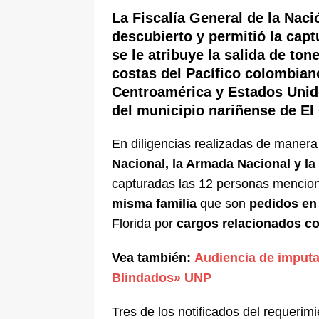
ÚLTIMO
La Fiscalía General de la Naci
descubierto y permitió la capt
[ 5 de agosto de 2026 ]
Cali se ali
se le atribuye la salida de ton
De La Espriella en la Arena USC
costas del Pacífico colombian
Centroamérica y Estados Unido
del municipio nariñense de El
En diligencias realizadas de manera
Nacional, la Armada Nacional y l
capturadas las 12 personas mencion
misma familia
que son
pedidos en 
Florida por
cargos relacionados co
Vea también:
Audiencia de imputa
Blindados» UNP
Tres de los notificados del requerim