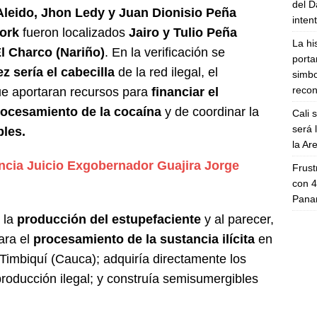
del D
Aleido, Jhon Ledy y Juan Dionisio Peña
inten
ork
fueron localizados
Jairo y Tulio Peña
La hi
El Charco (Nariño)
. En la verificación se
porta
z sería el cabecilla
de la red ilegal, el
simbo
recon
ue aportaran recursos para
financiar el
procesamiento de la cocaína
y de coordinar la
Cali 
será 
les.
la A
ncia Juicio Exgobernador Guajira Jorge
Frust
con 4
Panam
e la
producción del estupefaciente
y al parecer,
ara el
procesamiento de la sustancia ilícita
en
 Timbiquí (Cauca); adquiría directamente los
roducción ilegal; y construía semisumergibles