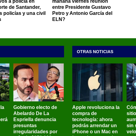
vos a policía en
mañana viernes reunión
orte de Santander,
entre Presidente Gustavo
 policías y una civil
Petro y Antonio García del
s
ELN?
OTRAS NOTICIAS
 la
Gobierno electo de
Apple revoluciona la
Cóm
Abelardo De La
compra de
siti
será
Espriella denuncia
tecnología: ahora
aum
presuntas
podrás arrendar un
sin 
irregularidades por
iPhone o un Mac en
vel