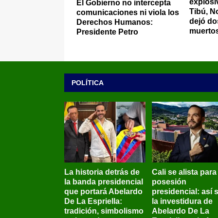
explosi
El Gobierno no intercepta
Tibú, N
comunicaciones ni viola los
dejó dos
Derechos Humanos:
muerto
Presidente Petro
POLÍTICA
La historia detrás de
Cali se alista para
la banda presidencial
posesión
que portará Abelardo
presidencial: así 
De La Espriella:
la investidura de
tradición, simbolismo
Abelardo De La