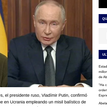
rico no asistirá a la posesión de Abelardo de la Espriella y llama a
l Congreso
LO ÚLTIMO
QU
UL
Esta
millo
de Ab
“Ha c
orden
, el presidente ruso, Vladímir Putin, confirmó
Espri
ue en Ucrania empleando un misil balístico de
Abela