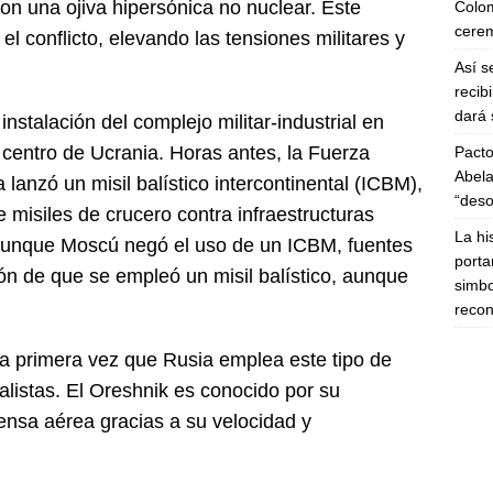
n una ojiva hipersónica no nuclear. Este
Colom
cerem
l conflicto, elevando las tensiones militares y
Así s
recib
dará 
nstalación del complejo militar-industrial en
 centro de Ucrania. Horas antes, la Fuerza
Pacto
Abela
anzó un misil balístico intercontinental (ICBM),
“deso
e misiles de crucero contra infraestructuras
La hi
d. Aunque Moscú negó el uso de un ICBM, fuentes
porta
ón de que se empleó un misil balístico, aunque
simbo
recon
a primera vez que Rusia emplea este tipo de
alistas. El Oreshnik es conocido por su
ensa aérea gracias a su velocidad y