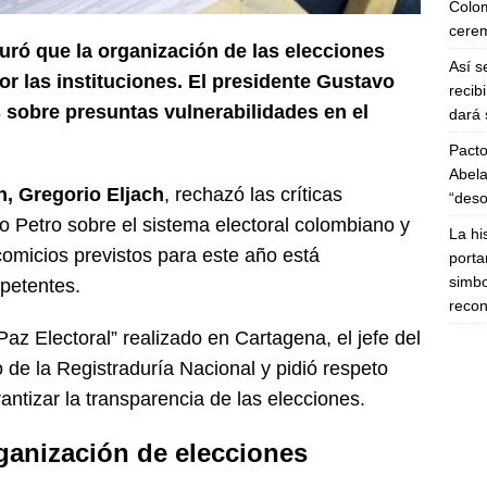
Colom
cerem
guró que la organización de las elecciones
Así s
or las instituciones. El presidente Gustavo
recib
s sobre presuntas vulnerabilidades en el
dará 
Pacto
Abela
n, Gregorio Eljach
, rechazó las críticas
“deso
o Petro sobre el sistema electoral colombiano y
La hi
comicios previstos para este año está
porta
simbo
petentes.
recon
Paz Electoral” realizado en Cartagena, el jefe del
o de la Registraduría Nacional y pidió respeto
ntizar la transparencia de las elecciones.
ganización de elecciones