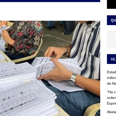
rico no asistirá a la posesión de Abelardo de la Espriella y llama a
l Congreso
LO ÚLTIMO
QU
UL
Esta
millo
de Ab
“Ha c
orden
Espri
Abela