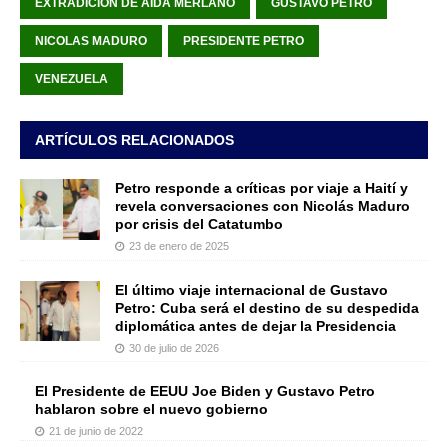
EXTRADICIÓN DE AIDA MERLANO
GUSTAVO PETRO
NICOLAS MADURO
PRESIDENTE PETRO
VENEZUELA
ARTÍCULOS RELACIONADOS
Petro responde a críticas por viaje a Haití y
revela conversaciones con Nicolás Maduro
por crisis del Catatumbo
23 de enero de 2025
El último viaje internacional de Gustavo
Petro: Cuba será el destino de su despedida
diplomática antes de dejar la Presidencia
30 de julio de 2026
El Presidente de EEUU Joe Biden y Gustavo Petro
hablaron sobre el nuevo gobierno
21 de junio de 2022