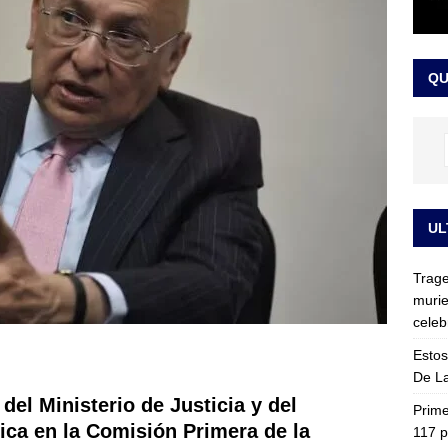
ia fue trasladada de la Escuela de Carabineros a La Picaleña: los
da de Bogotá
JUDICIALES
QU
UL
Trage
murie
celeb
Estos
De La
s del
Ministerio de Justicia y del
Prime
ica en la Comisión Primera de la
117 p