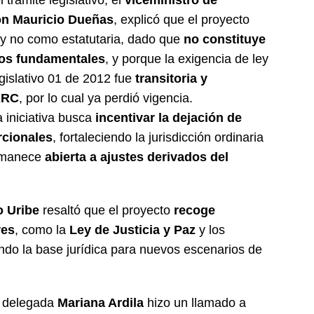
 trámite legislativo, el
viceministro de
son Mauricio Dueñas
, explicó que el proyecto
y no como estatutaria, dado que
no constituye
hos fundamentales
, y porque la exigencia de ley
egislativo 01 de 2012 fue
transitoria y
FARC
, por lo cual ya perdió vigencia.
 iniciativa busca
incentivar la dejación de
rcionales
, fortaleciendo la jurisdicción ordinaria
ermanece
abierta a ajustes derivados del
o Uribe
resaltó que el proyecto
recoge
res
, como la
Ley de Justicia y Paz
y los
iendo la base jurídica para nuevos escenarios de
a delegada
Mariana Ardila
hizo un llamado a