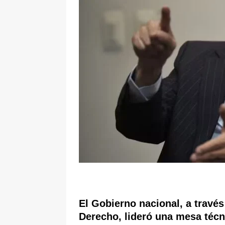
[ 8 de agosto de 2026 ]
Epa Colomb
episodios que precipitaron su sali
El Gobierno nacional, a travé
Derecho
, lideró una
mesa técn