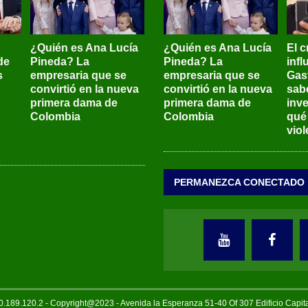
¿Quién es Ana Lucía
¿Quién es Ana Lucía
El c
de
Pineda? La
Pineda? La
inf
s
empresaria que se
empresaria que se
Gas
convirtió en la nueva
convirtió en la nueva
sab
primera dama de
primera dama de
inve
Colombia
Colombia
qué
viol
PERMANEZCA CONECTADO
189.120.2 - Copyright@2023 - Avenida la Esperanza 51-40 Of 307 Edificio Capi