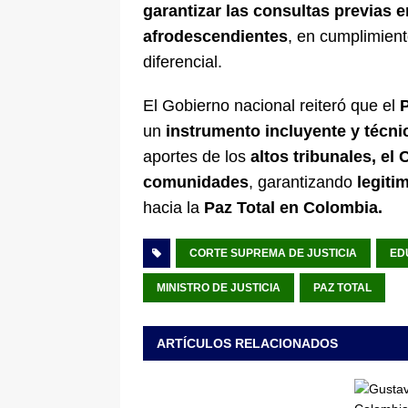
garantizar las consultas previas e
afrodescendientes
, en cumplimient
diferencial.
El Gobierno nacional reiteró que el
un
instrumento incluyente y técn
aportes de los
altos tribunales, el
comunidades
, garantizando
legiti
hacia la
Paz Total en Colombia.
CORTE SUPREMA DE JUSTICIA
ED
MINISTRO DE JUSTICIA
PAZ TOTAL
ARTÍCULOS RELACIONADOS