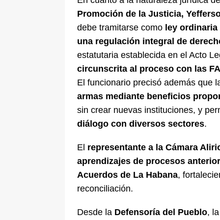
En cuanto a la naturaleza jurídica del
Promoción de la Justicia, Yeffer
debe tramitarse como
ley ordinaria
una regulación integral de derec
estatutaria establecida en el Acto L
circunscrita al proceso con las 
El funcionario precisó además que la
armas mediante beneficios propo
sin crear nuevas instituciones, y p
diálogo con diversos sectores
.
El
representante a la Cámara Aliri
aprendizajes de procesos anterio
Acuerdos de La Habana
, fortalec
reconciliación.
Desde la
Defensoría del Pueblo
, l