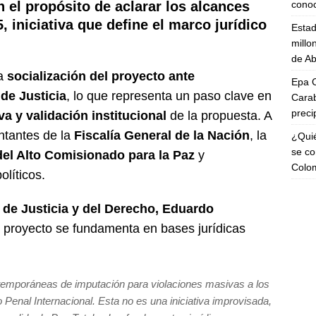
cono
 el propósito de aclarar los alcances
5
, iniciativa que define el
marco jurídico
Esta
millo
de Ab
la
socialización del proyecto ante
Epa C
de Justicia
, lo que representa un paso clave en
Carab
preci
a y validación institucional
de la propuesta. A
ntantes de la
Fiscalía General de la Nación
, la
¿Quié
se co
del Alto Comisionado para la Paz
y
Colo
olíticos.
 de Justicia y del Derecho, Eduardo
l proyecto se fundamenta en bases jurídicas
ntemporáneas de imputación para violaciones masivas a los
nal Internacional. Esta no es una iniciativa improvisada,