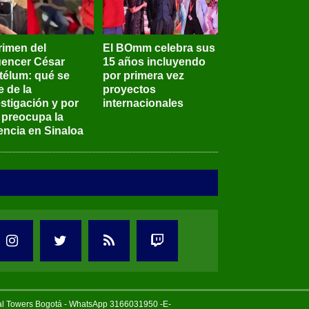
rimen del
El BOmm celebra sus
luencer César
15 años incluyendo
télum: qué se
por primera vez
e de la
proyectos
stigación y por
internacionales
 preocupa la
encia en Sinaloa
tal Towers Bogotá - WhatsApp 3166031950 -E-