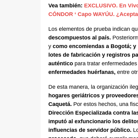
Vea también:
EXCLUSIVO. En Vivo
CÓNDOR ‘ Capo WAYÚU. ¿Acepta
Los elementos de prueba indican q
descompuestos al país.
Posteriorm
y
como encomiendas a Bogotá; y l
lotes de fabricación y registros 
auténtico
para tratar enfermedades
enfermedades huérfanas,
entre otr
De esta manera, la organización ile
hogares geriátricos y proveedores
Caquetá.
Por estos hechos, una fisc
Dirección Especializada contra l
imputó al exfuncionario los delito
influencias de servidor público.
L