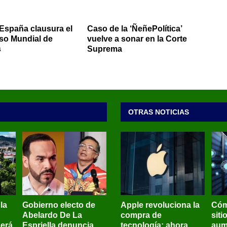
España clausura el
Caso de la ‘ÑeñePolítica’
so Mundial de
vuelve a sonar en la Corte
s
Suprema
OTRAS NOTICIAS
 la
Gobierno electo de
Apple revoluciona la
Cóm
Abelardo De La
compra de
siti
será
Espriella denuncia
tecnología: ahora
aum