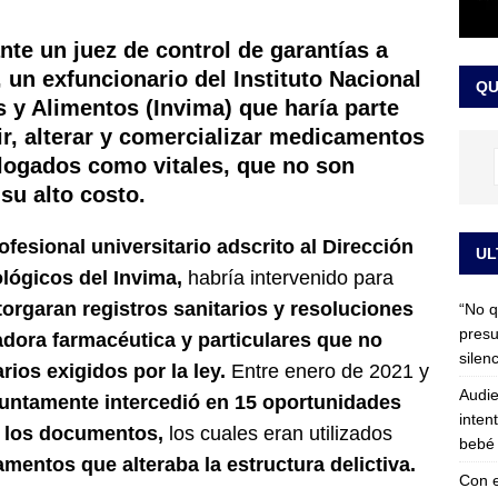
 detrás de la banda presidencial que portará Abelardo De La
nte un juez de control de garantías a
el arte de un sastre colombiano reconocido en el mundo
LO
 un exfuncionario del Instituto Nacional
QU
 y Alimentos (Invima) que haría parte
ir, alterar y comercializar medicamentos
alogados como vitales, que no son
su alto costo.
ofesional universitario adscrito al Dirección
UL
lógicos del Invima,
habría intervenido para
torgaran registros sanitarios y resoluciones
“No q
presu
adora farmacéutica y particulares que no
silen
rios exigidos por la ley.
Entre enero de 2021 y
Audie
untamente intercedió en 15 oportunidades
inten
de los documentos,
los cuales eran utilizados
bebé 
mentos que alteraba la estructura delictiva.
Con e