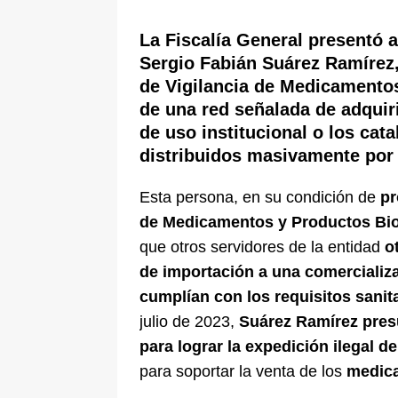
[ 5 de agosto de 2026 ]
La historia
La Fiscalía General presentó a
Espriella: tradición, simbolismo y 
Sergio Fabián Suárez Ramírez,
ÚLTIMO
de Vigilancia de Medicamentos
de una red señalada de adquir
de uso institucional o los cat
distribuidos masivamente por 
Esta persona, en su condición de
pr
de Medicamentos y Productos Bio
que otros servidores de la entidad
o
de importación a una comercializ
cumplían con los requisitos sanita
julio de 2023,
Suárez Ramírez pres
para lograr la expedición ilegal 
para soportar la venta de los
medica