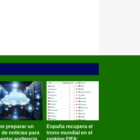
o preparar un
España recupera el
o de noticias para
trono mundial en el
entar audiencia
ranking FIFA;