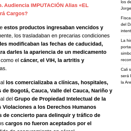
los d
. Audiencia IMPUTACIÓN Alias «EL
Jorge
rá Cargos?
Fisca
del D
ue
estos productos ingresaban vencidos y
inten
ente, los trasladaban en precarias condiciones
La hi
es modificaban las fechas de caducidad,
porta
para darles la apariencia de un medicamento
simbo
recon
 como el
cáncer, el VIH, la artritis y
as.
Cali 
será 
gal
los comercializaba a clínicas, hospitales,
la A
 de Bogotá, Cauca, Valle del Cauca, Nariño y
al del
Grupo de Propiedad Intelectual de la
as Violaciones a los Derechos Humanos
s de concierto para delinquir y tráfico de
os
cargos no fueron aceptados por el