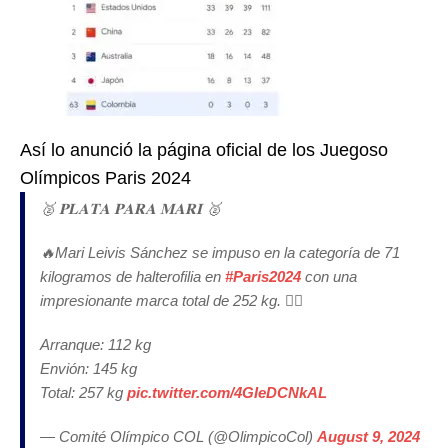
Así lo anunció la página oficial de los Juegoso
Olímpicos Paris 2024
🥈 𝐏𝐋𝐀𝐓𝐀 𝐏𝐀𝐑𝐀 𝐌𝐀𝐑𝐈 🥈
🔥Mari Leivis Sánchez se impuso en la categoría de 71
kilogramos de halterofilia en
#Paris2024
con una
impresionante marca total de 252 kg. 🏋️‍♀️
Arranque: 112 kg
Envión: 145 kg
Total: 257 kg
pic.twitter.com/4GIeDCNkAL
— Comité Olímpico COL (@OlimpicoCol)
August 9, 2024