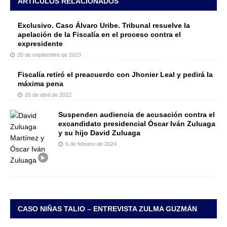
ARTÍCULOS RELACIONADOS
Exclusivo. Caso Álvaro Uribe. Tribunal resuelve la
apelación de la Fiscalía en el proceso contra el
expresidente
20 de septiembre de 2023
Fiscalía retiró el preacuerdo con Jhonier Leal y pedirá la
máxima pena
26 de abril de 2022
Suspenden audiencia de acusación contra el
excandidato presidencial Óscar Iván Zuluaga
y su hijo David Zuluaga
6 de febrero de 2024
CASO NIÑAS TALIO – ENTREVISTA ZULMA GUZMÁN