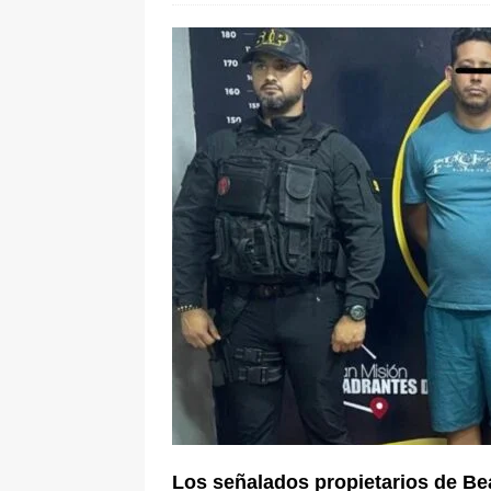
[ 5 de agosto de 2026 ]
La historia
Espriella: tradición, simbolismo y 
ÚLTIMO
Los señalados propietarios de B