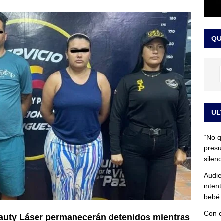
 detrás de la banda presidencial que portará Abelardo De La
el arte de un sastre colombiano reconocido en el mundo
LO
QU
UL
“No q
presu
silen
Audie
inten
bebé 
Con e
eauty Láser permanecerán detenidos mientras