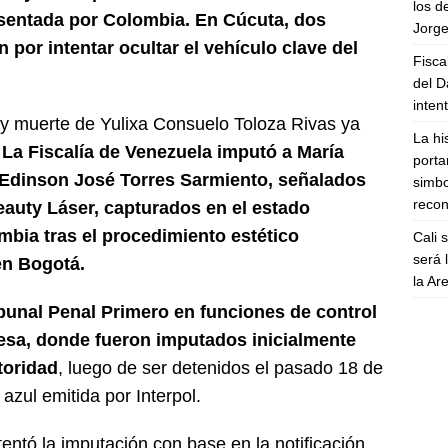
los d
esentada por Colombia. En Cúcuta, dos
Jorge
por intentar ocultar el vehículo clave del
Fisca
del D
inten
n y muerte de Yulixa Consuelo Toloza Rivas ya
La hi
.
La Fiscalía de Venezuela imputó a María
porta
Edinson José Torres Sarmiento, señalados
simbo
recon
Beauty Láser, capturados en el estado
bia tras el procedimiento estético
Cali 
será 
en Bogotá.
la A
bunal Penal Primero en funciones de control
esa, donde fueron imputados inicialmente
utoridad
, luego de ser detenidos el pasado 18 de
zul emitida por Interpol.
entó la imputación con base en la notificación