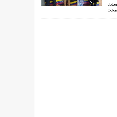
deten
[ 6 de agosto de 2026 ]
Pacto Histó
Colom
una “desobediencia civil” desde e