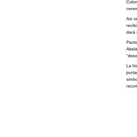
Colom
cerem
Así s
recib
dará 
Pacto
Abela
“deso
La hi
porta
simbo
recon