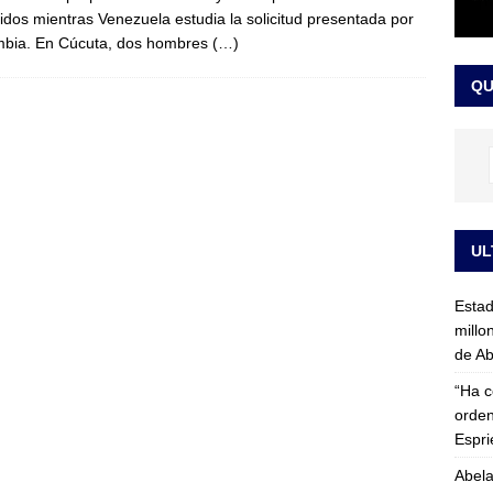
idos mientras Venezuela estudia la solicitud presentada por
rico no asistirá a la posesión de Abelardo de la Espriella y llama a
bia. En Cúcuta, dos hombres
(…)
l Congreso
LO ÚLTIMO
QU
UL
Esta
millo
de Ab
“Ha c
orden
Espri
Abela