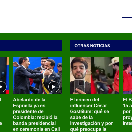
OTRAS NOTICIAS
l
Abelardo de la
El crimen del
El 
Espriella ya es
influencer César
15 
presidente de
Gastélum: qué se
por
Colombia: recibió la
sabe de la
pro
e
banda presidencial
investigación y por
int
en ceremonia en Cali
qué preocupa la