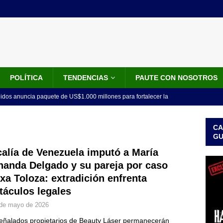
POLÍTICA
TENDENCIAS
PAUTE CON NOSOTROS
idos anuncia paquete de US$1.000 millones para fortalecer la
 de la Espriella
LO ÚLTIMO
CA
do el tiempo de la recuperación del orden”: así fue el primer
G
lla como presidente de Colombia
JUDICIALES
calía de Venezuela imputó a María
nanda Delgado y su pareja por caso
 la Espriella ya es presidente de Colombia: recibió la banda
ixa Toloza: extradición enfrenta
LO ÚLTIMO
táculos legales
 posesión de Abelardo De La Espriella: recibirá la banda presidencial
de mayo de 2026
iscurso en el Cantón Pichincha
LO ÚLTIMO
eñalados propietarios de Beauty Láser permanecerán