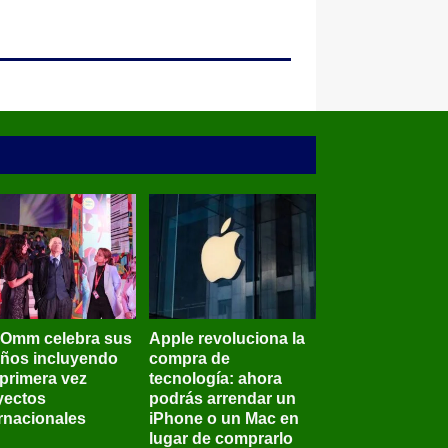
BOmm celebra sus
Apple revoluciona la
años incluyendo
compra de
 primera vez
tecnología: ahora
yectos
podrás arrendar un
ernacionales
iPhone o un Mac en
lugar de comprarlo