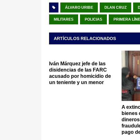
ÁLVARO URIBE
DLAN CRUZ
D
MILITARES
POLICIAS
PRIMERA LÍN
ARTÍCULOS RELACIONADOS
Iván Márquez jefe de las
disidencias de las FARC
acusado por homicidio de
un teniente y un menor
A extin
bienes
dineros
fraudule
pago de