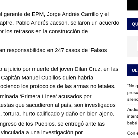
 detrás de la banda presidencial que portará Abelardo De La
l gerente de EPM, Jorge Andrés Carrillo y el
el arte de un sastre colombiano reconocido en el mundo
LO
Mapfre, Pablo Andrés Jacson, sellaron un acuerdo
QU
or los retrasos en la construcción de
tan responsabilidad en 247 casos de ‘Falsos
a juicio por muerte del joven Dilan Cruz, en las
UL
l Capitán Manuel Cubillos quien habría
“No q
ciendo los protocolos de las armas no letales.
presu
ominada ‘Primera Línea’ acusados por
silen
estas que sacudieron al país, son investigados
Audie
 tortura, hurto calificado y daño en bien ajeno.
inten
bebé 
Congreso de los Pueblos, se entregó ante las
 vinculada a una investigación por
Con e