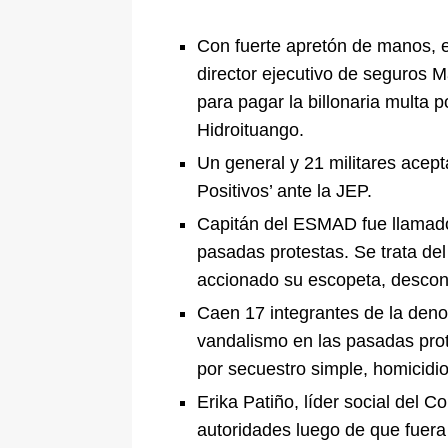
[ 5 de agosto de 2026 ]
La historia
Con fuerte apretón de manos, e
Espriella: tradición, simbolismo y 
director ejecutivo de seguros 
ÚLTIMO
para pagar la billonaria multa p
Hidroituango.
Un general y 21 militares acep
Positivos’ ante la JEP.
Capitán del ESMAD fue llamado 
pasadas protestas. Se trata de
accionado su escopeta, descono
Caen 17 integrantes de la den
vandalismo en las pasadas prot
por secuestro simple, homicidio,
Erika Patiño, líder social del 
autoridades luego de que fuera