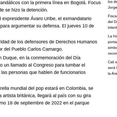
los d
andálicos con la primera línea en Bogotá. Focus
Jorge
de se hizo la detención.
Fisca
al expresidente Ávaro Uribe, el exmandatario
del D
s para argumentar su defensa. El jueves 10 de
inten
La hi
ridad de los defensores de Derechos Humanos
porta
simbo
or del Pueblo Carlos Camargo.
recon
ván Duque, en la conmemoración del Día
Cali 
zo un llamado al Congreso para tumbar el
será 
 las personas que hablen de funcionarios
la A
ella mundial del pop estará en Colombia, se
a artista británica, llegará al país con su gira
óximo 18 de septiembre de 2022 en el parque