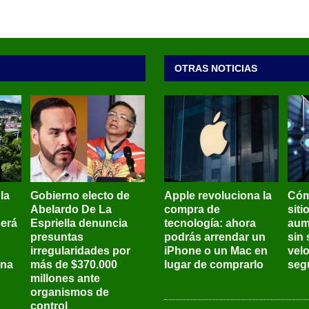
OTRAS NOTICIAS
 la
Gobierno electo de
Apple revoluciona la
Cóm
Abelardo De La
compra de
siti
será
Espriella denuncia
tecnología: ahora
aum
presuntas
podrás arrendar un
sin 
irregularidades por
iPhone o un Mac en
vel
ena
más de $370.000
lugar de comprarlo
seg
millones ante
organismos de
control