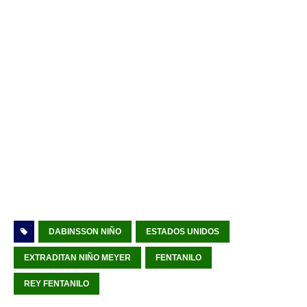
DABINSSON NIÑO
ESTADOS UNIDOS
EXTRADITAN NIÑO MEYER
FENTANILO
REY FENTANILO