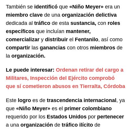
También se
identificó
que
«Niño Meyer»
era un
miembro clave
de una
organización delictiva
dedicada al
tráfico
de esta
sustancia,
con
roles
específicos
que incluían
mantener,
comercializar
y
distribuir
el
Fentanilo
, así como
compartir
las
ganancias
con otros
miembros
de
la
organización.
Le puede interesar:
Ordenan retirar del cargo a
Militares, Inspección del Ejército comprobó
que sí cometieron abusos en Tierralta, Córdoba
Este
logro
es de
trascendencia internacional
, ya
que
«Niño Meyer»
es el
primer colombiano
requerido por los
Estados Unidos
por
pertenecer
a una
organización
de
tráfico ilícito
de