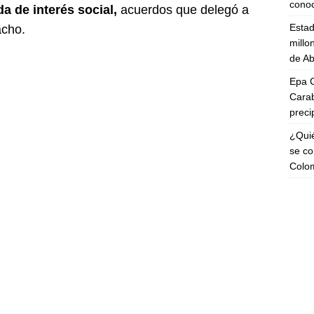
cono
da de interés social,
acuerdos que delegó a
Esta
acho.
millo
de Ab
Epa C
Carab
preci
¿Quié
se co
Colo