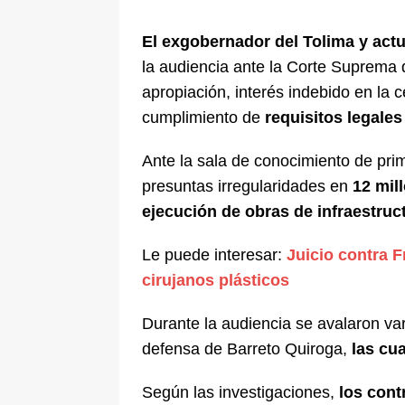
[ 8 de agosto de 2026 ]
Epa Colomb
El exgobernador del Tolima y act
episodios que precipitaron su sali
la audiencia ante la Corte Suprema d
apropiación, interés indebido en la c
cumplimiento de
requisitos legales
Ante la sala de conocimiento de pri
presuntas irregularidades en
12 mil
ejecución de obras de infraestruc
Le puede interesar:
Juicio contra F
cirujanos plásticos
Durante la audiencia se avalaron vari
defensa de Barreto Quiroga,
las cua
Según las investigaciones,
los cont