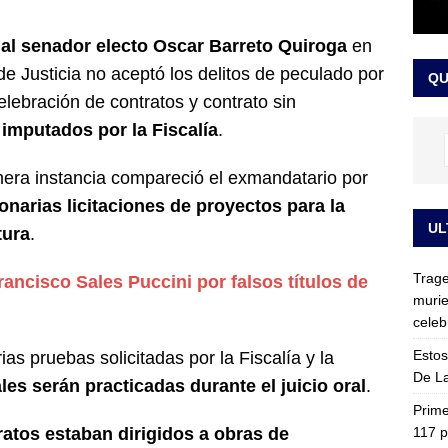
ia fue trasladada de la Escuela de Carabineros a La Picaleña: los
ual senador electo Oscar Barreto Quiroga
en
da de Bogotá
JUDICIALES
e Justicia no aceptó los delitos de peculado por
QU
elebración de contratos y contrato sin
 imputados por la Fiscalía
.
mera instancia compareció el exmandatario por
lonarias licitaciones de proyectos para la
UL
tura
.
Trage
rancisco Sales Puccini por falsos títulos de
murie
celeb
Estos
as pruebas solicitadas por la Fiscalía y la
De La
les serán practicadas durante el juicio oral
.
Prime
117 p
ratos estaban dirigidos a obras de