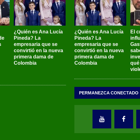
¿Quién es Ana Lucía
¿Quién es Ana Lucía
El c
de
Pineda? La
Pineda? La
inf
s
empresaria que se
empresaria que se
Gas
convirtió en la nueva
convirtió en la nueva
sab
primera dama de
primera dama de
inve
Colombia
Colombia
qué
viol
PERMANEZCA CONECTADO