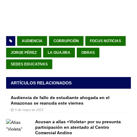
AUDIENCIA
CORRUPCIÓN
FOCUS NOTICIAS
JORGE PÉREZ
LA GUAJIRA
OBRAS
SEDES EDUCATIVAS
ARTÍCULOS RELACIONADOS
Audiencia de fallo de estudiante ahogada en el
Amazonas se reanuda este viernes
5 de mayo de 2023
Acusan a alías «Violeta» por su presunta
participación en atentado al Centro
Comercial Andino